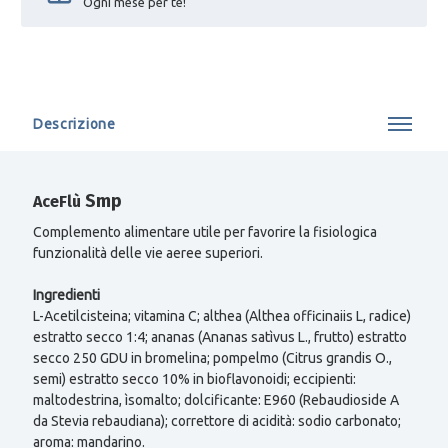
Ogni mese per te!
Descrizione
Smp
AceFlù
Complemento alimentare utile per favorire la fisiologica
funzionalità delle vie aeree superiori.
Ingredienti
L-Acetilcisteina; vitamina C; althea (Althea officinaiis L, radice)
estratto secco 1:4; ananas (Ananas satìvus L., frutto) estratto
secco 250 GDU in bromelina; pompelmo (Citrus grandis O.,
semi) estratto secco 10% in bioflavonoidi; eccipienti:
maltodestrina, ìsomalto; dolcificante: E960 (Rebaudioside A
da Stevia rebaudiana); correttore di acidità: sodio carbonato;
aroma: mandarino.