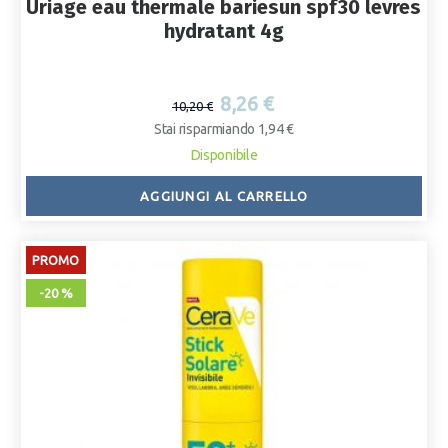
Uriage eau thermale bariesun spf30 levres
hydratant 4g
8,26 €
10,20 €
Stai risparmiando 1,94 €
Disponibile
AGGIUNGI AL CARRELLO
PROMO
-20 %