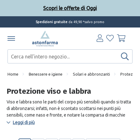
Scopri le offerte di Oggi
Spedizioni gratuite
da 49,90 *salvo promo
Home
Benessere e igiene
Solari e abbronzanti
Protezione
Protezione viso e labbra
Viso e labbra sono le parti del corpo più sensibili quando si tratta
di abbronzarsi; infatti, non è scontato scottarsi nei punti più
sensibili, come naso e fronte, e notare la comparsa di macchie
brune.
Leggi di più
Anche se si desidera un’abbronzatura perfetta, è bene utilizzare
una protezione solare viso con SPF alto così da evitare sgradevoli