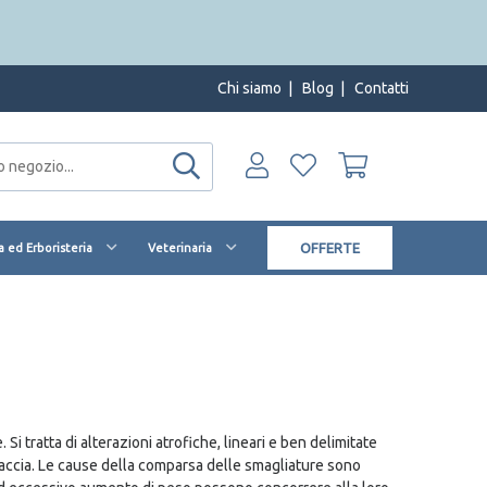
Chi siamo
|
Blog
|
Contatti
OFFERTE
 ed Erboristeria
Veterinaria
i tratta di alterazioni atrofiche, lineari e ben delimitate
braccia. Le cause della comparsa delle smagliature sono