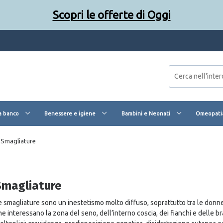
Scopri le offerte di Oggi
a banco
Benessere e igiene
Bambini e Neonati
Omeopatia
Smagliature
Smagliature
e smagliature sono un inestetismo molto diffuso, soprattutto tra le donne. S
he interessano la zona del seno, dell’interno coscia, dei fianchi e delle 