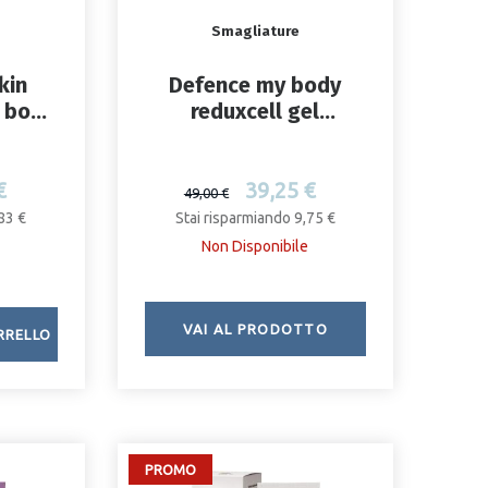
Smagliature
kin
Defence my body
e body
reduxcell gel
ask
rassodante 300 ml
€
39,25 €
49,00 €
83 €
Stai risparmiando 9,75 €
Non Disponibile
VAI AL PRODOTTO
RRELLO
PROMO