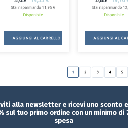
14,55 €
19,76 
26,50 €
32,00 €
Stai risparmiando 11,95 €
Stai risparmiando 12
Disponibile
Disponibile
AGGIUNGI AL CARRELLO
AGGIUNGI AL CA
1
2
3
4
5
iviti alla newsletter e ricevi uno sconto 
% sul tuo primo ordine con un minimo di 
spesa