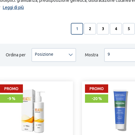
olteplici: gravidanza, predisposizione genetica, disidratazione cutanea 
nsorgenza.
Leggi di più
ra i rimedi per le smagliature vi sono prodotti a base di “acidi della frutta, 
aser e la radiofrequenza. Altri rimedi sono, invece, l’uso di creme altamen
lla pelle di rimanere sempre elastica.
1
2
3
4
5
copri tutti i prodotti per le smagliature presenti sul nostro catalogo e sceg
Posizione
9
Ordina per
Mostra
PROMO
PROMO
-9 %
-20 %