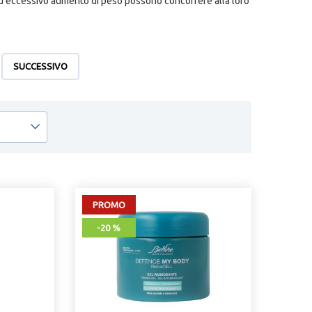
ed eccessivo aumento di peso possono concorrere alla loro
ovvero gli alfa e i beta idrosiaccidi, la dermoabrasione, il
te idratanti ed elasticizzanti ad uso topico che permettono
SUCCESSIVO
li quello che preferisci.
PROMO
-20 %