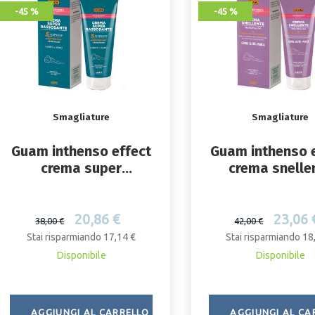
-45 %
-45 %
Smagliature
Smagliature
Guam inthenso effect
Guam inthenso 
crema super
crema snelle
rassodante 200 ml
menopausa 20
20,86 €
23,06 
38,00 €
42,00 €
Stai risparmiando 17,14 €
Stai risparmiando 18
Disponibile
Disponibile
AGGIUNGI AL CARRELLO
AGGIUNGI AL CA