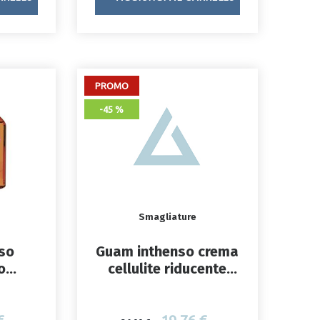
PROMO
-45 %
Smagliature
so
Guam inthenso crema
o
cellulite riducente
co
fredda 200 ml
00 ml