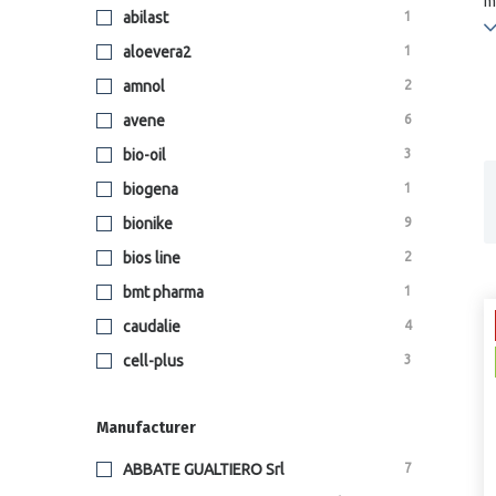
m
abilast
1
i
T
aloevera2
1
l
amnol
2
a
S
avene
6
bio-oil
3
biogena
1
bionike
9
bios line
2
bmt pharma
1
caudalie
4
cell-plus
3
clinderm
1
Manufacturer
clinner
1
clinnix
1
ABBATE GUALTIERO Srl
7