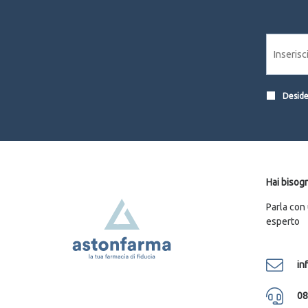
OTI Srl
2
PARTENO FARMA Sas DI ABBATE W.
1
PEDIATRICA SPECIALIST Srl
1
PENTAMEDICAL Srl
1
PERRIGO ITALIA Srl
6
Desider
PHARMA G Srls
1
PHYTO GARDA Srl
1
PROGRE' Srl
14
ROUGJ GROUP Srl
3
Hai bisogn
RPF Srl
8
Parla con
esperto
SANTIVERI Sa
1
SERUM LAB Srl
1
in
SHEDIR PHARMA Srl Unipersonale
3
SIKELIA CEUTICAL Srl
1
08
sls pharmaceutical srl
2