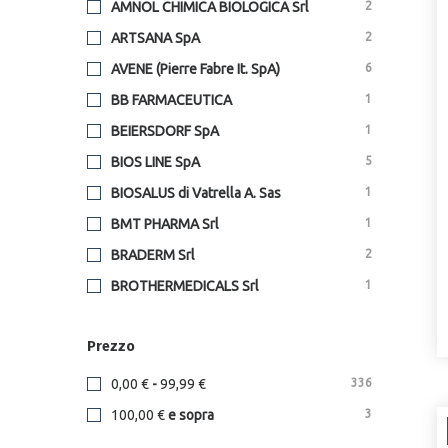
codex
1
AMNOL CHIMICA BIOLOGICA Srl
2
collagenil
2
ARTSANA SpA
2
colours of life
3
AVENE (Pierre Fabre It. SpA)
6
consulteam
2
BB FARMACEUTICA
1
cosmetici magistrali
2
BEIERSDORF SpA
1
detskin
1
BIOS LINE SpA
5
difass
1
BIOSALUS di Vatrella A. Sas
1
dr.organic
1
BMT PHARMA Srl
1
erbozeta
2
BRADERM Srl
2
etas
1
BROTHERMEDICALS Srl
1
eucerin
1
BUDETTA FARMA Srl
1
euphidra
6
Prezzo
CAUDALIE ITALIA Srl
4
fera pharma
1
CLIAWALK Srl UNIPERSONALE
2
0,00 €
-
99,99 €
336
fiocchi di riso
2
CODEX V Srl
1
100,00 €
e sopra
3
giorgini
2
CONSULTEAM Srl
2