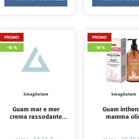
PROMO
PROMO
-45 %
-38 %
Smagliature
Smagliature
Guam mar e mer
Guam inthen
crema rassodante
mamma oli
corpo 200 ml
dermatologi
smagliature 2