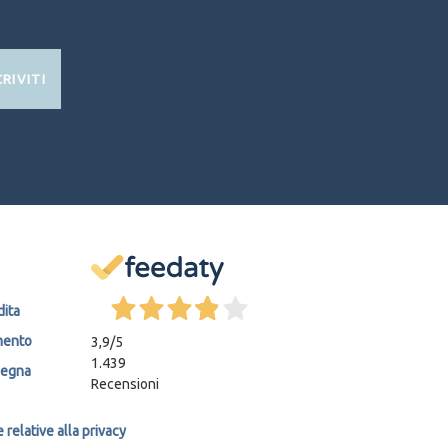
CRIVITI
dita
mento
3,9
/5
1.439
segna
Recensioni
relative alla privacy