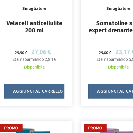
Smagliature
Smagliature
Velacell anticellulite
Somatoline s
200 ml
expert drenant
dren cryo m
27,06 €
23,17 
29,90 €
29,00 €
Stai risparmiando 2,84 €
Stai risparmiando 5,
Disponibile
Disponibile
AGGIUNGI AL CARRELLO
AGGIUNGI AL CA
PROMO
PROMO