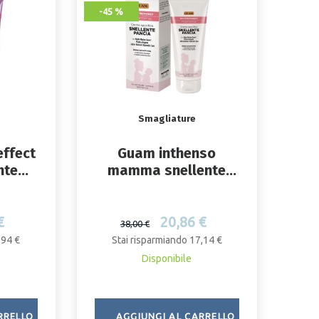
-45 %
Smagliature
effect
Guam inthenso
nte
mamma snellente
0 ml
pancia 200 ml
€
20,86 €
38,00 €
,94 €
Stai risparmiando 17,14 €
Disponibile
RRELLO
AGGIUNGI AL CARRELLO