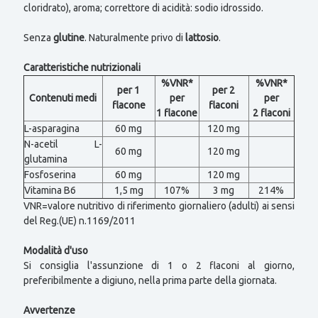
cloridrato), aroma; correttore di acidità: sodio idrossido.
Senza
glutine
. Naturalmente privo di
lattosio
.
Caratteristiche nutrizionali
%VNR*
%VNR*
per 1
per 2
Contenuti medi
per
per
flacone
flaconi
1 flacone
2 flaconi
L-asparagina
60 mg
120 mg
N-acetil L-
60 mg
120 mg
glutamina
Fosfoserina
60 mg
120 mg
Vitamina B6
1,5 mg
107%
3 mg
214%
VNR=valore nutritivo di riferimento giornaliero (adulti) ai sensi
del Reg.(UE) n.1169/2011
Modalità d'uso
Si consiglia l'assunzione di 1 o 2 flaconi al giorno,
preferibilmente a digiuno, nella prima parte della giornata.
Avvertenze