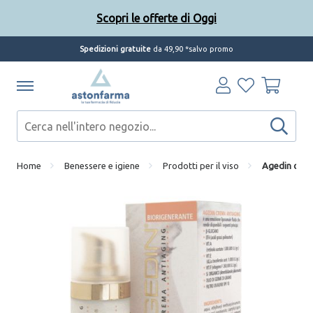
Scopri le offerte di Oggi
Spedizioni gratuite
da 49,90 *salvo promo
Home
Benessere e igiene
Prodotti per il viso
Agedin crem