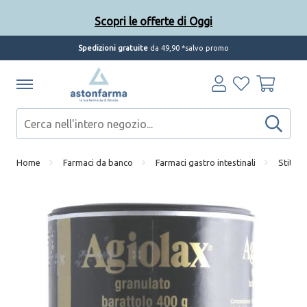
Scopri le offerte di Oggi
Spedizioni gratuite
da 49,90 *salvo promo
Home
Farmaci da banco
Farmaci gastro intestinali
Stitich