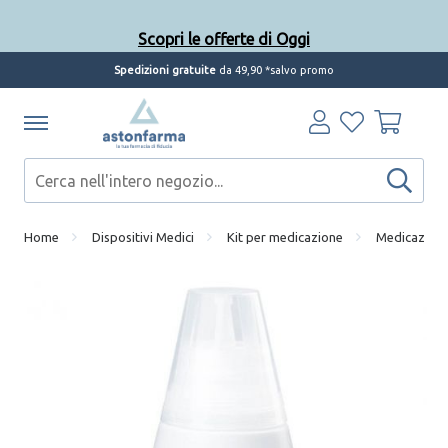
Scopri le offerte di Oggi
Spedizioni gratuite
da 49,90 *salvo promo
Home
Dispositivi Medici
Kit per medicazione
Medicazioni 