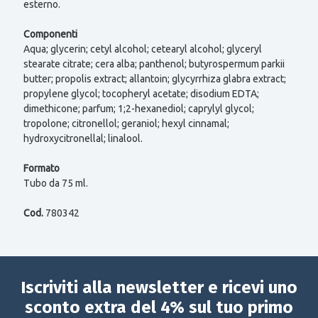
esterno.
Componenti
Aqua; glycerin; cetyl alcohol; cetearyl alcohol; glyceryl
stearate citrate; cera alba; panthenol; butyrospermum parkii
butter; propolis extract; allantoin; glycyrrhiza glabra extract;
propylene glycol; tocopheryl acetate; disodium EDTA;
dimethicone; parfum; 1;2-hexanediol; caprylyl glycol;
tropolone; citronellol; geraniol; hexyl cinnamal;
hydroxycitronellal; linalool.
Formato
Tubo da 75 ml.
Cod.
780342
Iscriviti alla newsletter e ricevi uno
sconto extra del 4% sul tuo primo