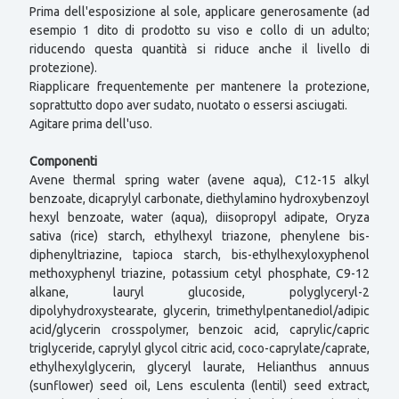
Prima dell'esposizione al sole, applicare generosamente (ad
esempio 1 dito di prodotto su viso e collo di un adulto;
riducendo questa quantità si riduce anche il livello di
protezione).
Riapplicare frequentemente per mantenere la protezione,
soprattutto dopo aver sudato, nuotato o essersi asciugati.
Agitare prima dell'uso.
Componenti
Avene thermal spring water (avene aqua), C12-15 alkyl
benzoate, dicaprylyl carbonate, diethylamino hydroxybenzoyl
hexyl benzoate, water (aqua), diisopropyl adipate, Oryza
sativa (rice) starch, ethylhexyl triazone, phenylene bis-
diphenyltriazine, tapioca starch, bis-ethylhexyloxyphenol
methoxyphenyl triazine, potassium cetyl phosphate, C9-12
alkane, lauryl glucoside, polyglyceryl-2
dipolyhydroxystearate, glycerin, trimethylpentanediol/adipic
acid/glycerin crosspolymer, benzoic acid, caprylic/capric
triglyceride, caprylyl glycol citric acid, coco-caprylate/caprate,
ethylhexylglycerin, glyceryl laurate, Helianthus annuus
(sunflower) seed oil, Lens esculenta (lentil) seed extract,