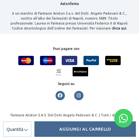
Astonfarma
è un marchio di Farmacie Ariston S.a.s. del Dott. Angelo Padovani & C.,
iscritto all'albo dei farmacisti di Napoli, numero 5689. Titolo
professionale: Laurea in Farmacia presso Università Federico II di Napoli.
Codice deontologico dell'ordine dei farmacisti. Per visionare
clicca qui.
Puoi pagare con
Seguici su:
Farmacie Ariston S.A.S. Del Dott.Angelo Padovani & C. | Tutti i diritti
riservati | P.IVA 08000461213
Quantità
AGGIUNGI AL CARRELLO
Privacy policy
|
Cookie policy
|
emmemedia