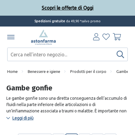
Scopri le offerte di Oggi
Spedizioni gratuite
da 49,90 *salvo promo
Home
Benessere e igiene
Prodotti per il corpo
Gambe go
Gambe gonfie
Le gambe gonfie sono una diretta conseguenza dell’accumulo di
fluidi nella parte inferiore delle articolazioni o di
un’infiammazione associata a traumi o malattie. È importante non
sottovalutare tale problema perché potrebbe essere associato a
Leggi di più
condizioni più serie come malattie cardiache e renali croniche.
Le gambe gonfie possono essere trattate sia con piccoli