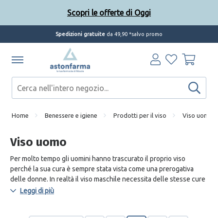
Scopri le offerte di Oggi
Spedizioni gratuite
da 49,90 *salvo promo
Home
Benessere e igiene
Prodotti per il viso
Viso uomo
Viso uomo
Per molto tempo gli uomini hanno trascurato il proprio viso
perché la sua cura è sempre stata vista come una prerogativa
delle donne. In realtà il viso maschile necessita delle stesse cure
di quello femminile, se non addirittura qualche accorgimento in
Leggi di più
più.
La rasatura, ad esempio, sensibilizza la pelle rendendola più