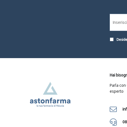
SKINIUS Srl
1
UNIFARCO SpA
2
UNIKA LABS Srl
4
URIAGE LABORATOIRES DERMATOLOG
22
VALETUDO Srl (DIV. BIOGENA)
4
Desider
VICHY (L'Oreal Italia SpA)
13
Hai bisogn
Parla con
esperto
in
08