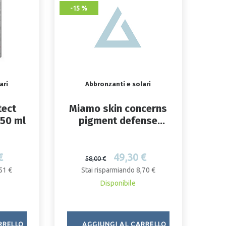
-15 %
ari
Abbronzanti e solari
tect
Miamo skin concerns
 50 ml
pigment defense
tinted sunscreen
drops soft tinted 30
ml
€
49,30 €
58,00 €
51 €
Stai risparmiando 8,70 €
Disponibile
RRELLO
AGGIUNGI AL CARRELLO