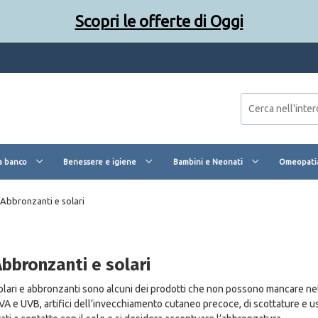
Scopri le offerte di Oggi
a banco
Benessere e igiene
Bambini e Neonati
Omeopatia
Abbronzanti e solari
Abbronzanti e solari
olari e abbronzanti sono alcuni dei prodotti che non possono mancare nel 
VA e UVB, artifici dell’invecchiamento cutaneo precoce, di scottature e ust