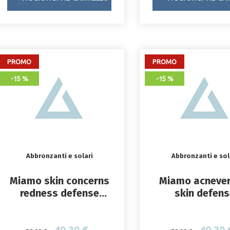
PROMO
PROMO
-15 %
-15 %
Abbronzanti e solari
Abbronzanti e sol
Miamo skin concerns
Miamo acnever
redness defense
skin defen
cover sunscreen
sunscreen drop
drops 30 ml
50+ 30 ml