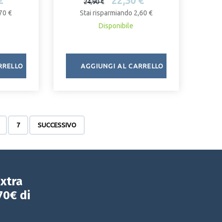
€
22,30 €
24,90 €
70 €
Stai risparmiando 2,60 €
Disponibile
RRELLO
AGGIUNGI AL CARRELLO
7
SUCCESSIVO
extra
70€ di