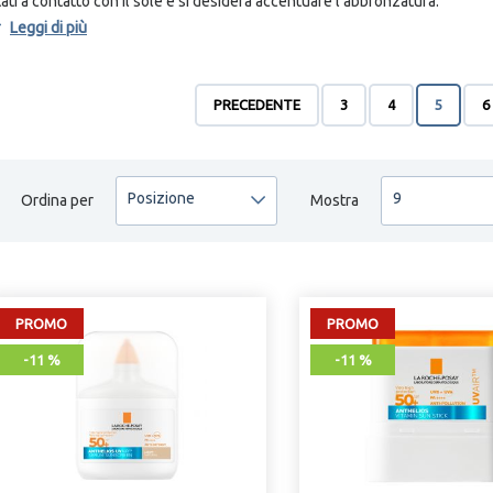
tati a contatto con il sole e si desidera accentuare l’abbronzatura.
Leggi di più
ltre all’aspetto funzionale, solari e abbronzati hanno la caratteristica di nu
ole non si avranno problemi di disidratazione e desquamazione.
 solari e gli abbronzanti presenti sul nostro store sono stati selezionati tra
PRECEDENTE
3
4
5
6
erformance in ogni momento.
Posizione
9
Ordina per
Mostra
PROMO
PROMO
-11 %
-11 %