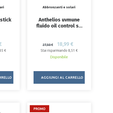
ari
Abbronzanti e solari
 stick
Anthelios uvmune
fluido oil control sp
spf50+ 50 ml
€
18,99 €
27,50 €
85 €
Stai risparmiando 8,51 €
Disponibile
RRELLO
AGGIUNGI AL CARRELLO
PROMO