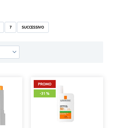
trire e idratare la pelle, ciò significa che anche sotto al
 i migliori brand sul mercato così da offriti il massimo delle
7
SUCCESSIVO
PROMO
-31 %