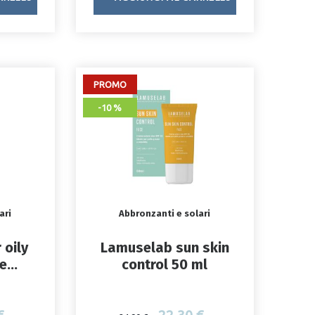
PROMO
-10 %
ari
Abbronzanti e solari
 oily
Lamuselab sun skin
se
control 50 ml
s spf