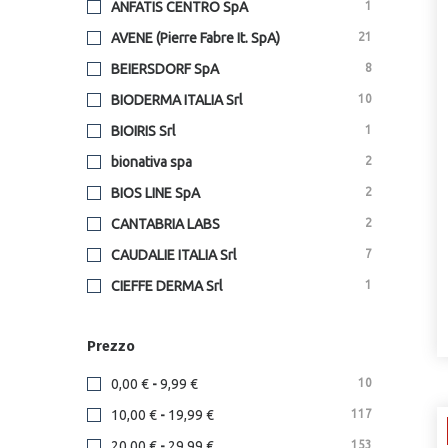
eucare
2
ANFATIS CENTRO SpA
1
eucerin
8
AVENE (Pierre Fabre It. SpA)
21
filorga
5
BEIERSDORF SpA
8
green remedies
2
BIODERMA ITALIA Srl
10
helan
8
BIOIRIS Srl
1
heliocare
16
bionativa spa
2
idi
2
BIOS LINE SpA
2
incarose
3
CANTABRIA LABS
2
isdin
30
CAUDALIE ITALIA Srl
7
klorane
2
CIEFFE DERMA Srl
1
korff
1
CLINICALFARMA Srl
2
la roche posay
8
Prezzo
CON.FARM Srl
1
lamuselab
1
DI-VA Srl
3
0,00 €
-
9,99 €
10
lierac
13
DIFA COOPER SpA
15
10,00 €
-
19,99 €
117
lovren
2
DIFAR DISTRIBUZIONE Srl
1
20,00 €
-
29,99 €
153