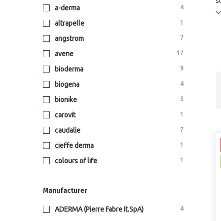
s
a-derma
4
O
altrapelle
1
s
angstrom
7
I
avene
17
p
bioderma
9
biogena
4
bionike
5
carovit
1
caudalie
7
cieffe derma
1
colours of life
1
connettivina
2
Manufacturer
ducray
2
eptaderm
4
ADERMA (Pierre Fabre It.SpA)
4