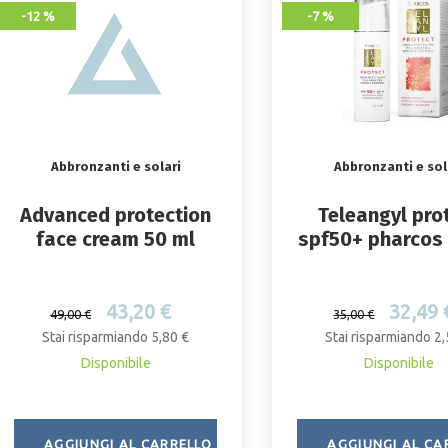
-12 %
-7 %
Abbronzanti e solari
Abbronzanti e sol
Advanced protection
Teleangyl pro
face cream 50 ml
spf50+ pharcos
43,20 €
32,49 
49,00 €
35,00 €
Stai risparmiando 5,80 €
Stai risparmiando 2,
Disponibile
Disponibile
AGGIUNGI AL CARRELLO
AGGIUNGI AL CA