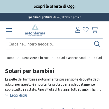
Scopri le offerte di Oggi
Spedizioni gratuite
da 49,90 *salvo promo
Home
Benessere e igiene
Solari e abbronzanti
Solari per
Solari per bambini
La pelle dei bambini è notoriamente più sensibile di quella degli
adulti, per questo è importante proteggerla adeguatamente,
soprattutto in estate. Fino all’età di tre anni, tutti i bambini hanno
le difese della pelle poco sviluppata per questo sono molto
Leggi di più
ricettivi ai raggi UVA e UVB e, per questo, molto vulnerabili.
I solari per bambini sono tutti ipoallergenici, con estratti naturali e