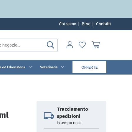
Chi siamo
|
Blog
|
Contatti
OFFERTE
 ed Erboristeria
Veterinaria
Tracciamento
 ml
spedizioni
In tempo reale