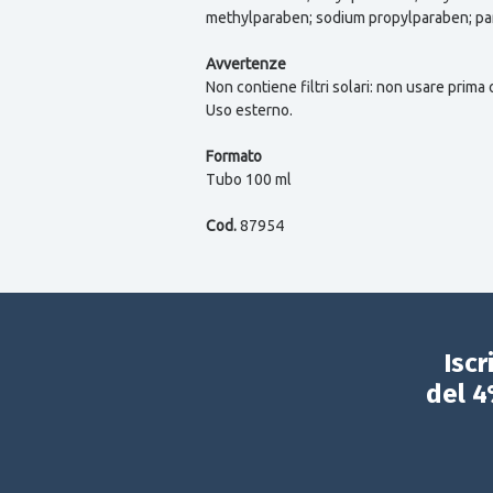
methylparaben; sodium propylparaben; pa
Avvertenze
Non contiene filtri solari: non usare prima 
Uso esterno.
Formato
Tubo 100 ml
Cod.
87954
Iscr
del 4