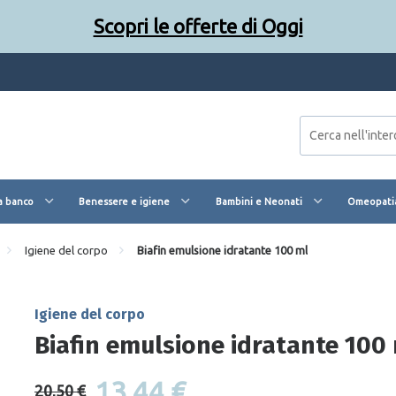
Scopri le offerte di Oggi
a banco
Benessere e igiene
Bambini e Neonati
Omeopatia
Igiene del corpo
Biafin emulsione idratante 100 ml
Igiene del corpo
Biafin emulsione idratante 100
13,44 €
20,50 €