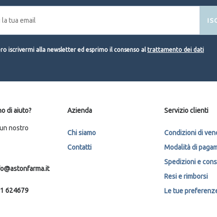
IS
o iscrivermi alla newsletter ed esprimo il consenso al
trattamento dei dati
o di aiuto?
Azienda
Servizio clienti
 un nostro
Chi siamo
Condizioni di ven
Contatti
Modalità di paga
Spedizioni e con
fo@astonfarma.it
Resi e rimborsi
1 624679
Le tue preferenze 