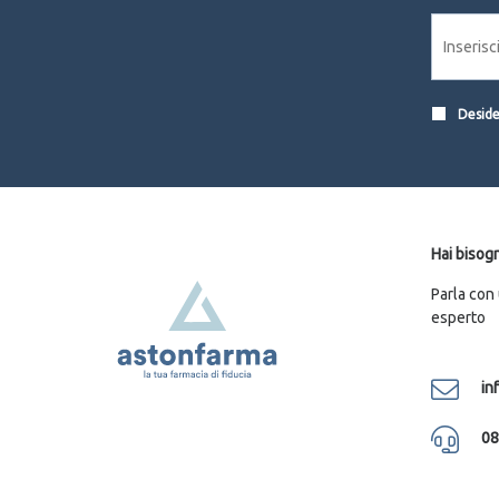
Desider
Hai bisogn
Parla con
esperto
in
08