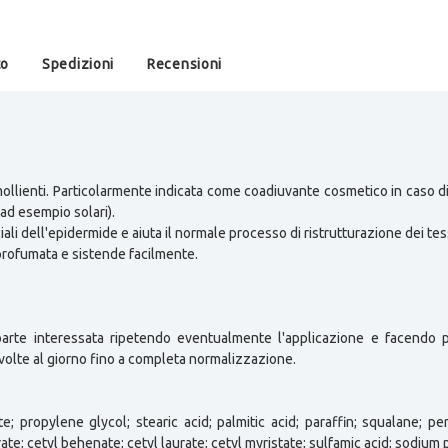
to
Spedizioni
Recensioni
mollienti. Particolarmente indicata come coadiuvante cosmetico in caso d
(ad esempio solari).
ciali dell'epidermide e aiuta il normale processo di ristrutturazione dei tes
profumata e sistende facilmente.
arte interessata ripetendo eventualmente l'applicazione e facendo 
volte al giorno fino a completa normalizzazione.
; propylene glycol; stearic acid; palmitic acid; paraffin; squalane; per
arate; cetyl behenate; cetyl laurate; cetyl myristate; sulfamic acid; sodi