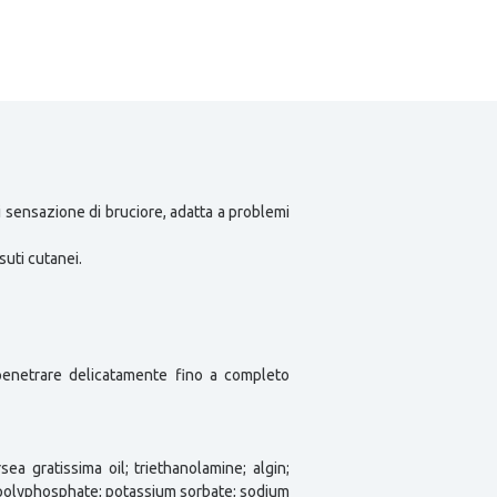
i sensazione di bruciore, adatta a problemi
suti cutanei.
penetrare delicatamente fino a completo
sea gratissima oil; triethanolamine; algin;
um polyphosphate; potassium sorbate; sodium