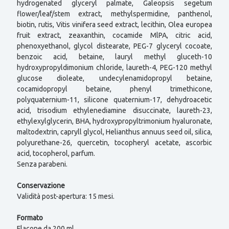
hydrogenated glyceryl palmate, Galeopsis segetum
flower/leaf/stem extract, methylspermidine, panthenol,
biotin, rutis, Vitis vinifera seed extract, lecithin, Olea europea
fruit extract, zeaxanthin, cocamide MlPA, citric acid,
phenoxyethanol, glycol distearate, PEG-7 glyceryl cocoate,
benzoic acid, betaine, lauryl methyl gluceth-10
hydroxypropyldimonium chloride, laureth-4, PEG-120 methyl
glucose dioleate, undecylenamidopropyl betaine,
cocamidopropyl betaine, phenyl trimethicone,
polyquaternium-11, silicone quaternium-17, dehydroacetic
acid, trisodium ethylenediamine disuccinate, laureth-23,
ethylexylglycerin, BHA, hydroxypropyltrimonium hyaluronate,
maltodextrin, capryll glycol, Helianthus annuus seed oil, silica,
polyurethane-26, quercetin, tocopheryl acetate, ascorbic
acid, tocopherol, parfum.
Senza parabeni.
Conservazione
Validità post-apertura: 15 mesi.
Formato
Flacone da 200 ml.