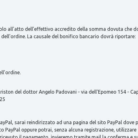
olo all'atto dell'effettivo accredito della somma dovuta che d
 dell'ordine. La causale del bonifico bancario dovrà riportare:
ll'ordine.
ston del dottor Angelo Padovani - via dell'Epomeo 154 - C
825
Pal, sarai reindirizzato ad una pagina del sito PayPal dove pot
to PayPal oppure potrai, senza alcuna registrazione, utilizzare 
 ricevuto il pagamento, invieremo tramite mail la conferma 