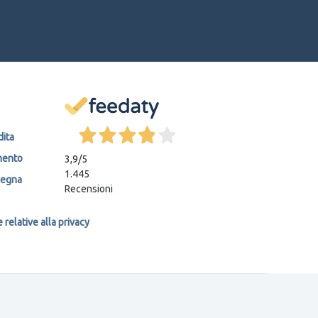
dita
mento
3,9
/5
1.445
segna
Recensioni
relative alla privacy