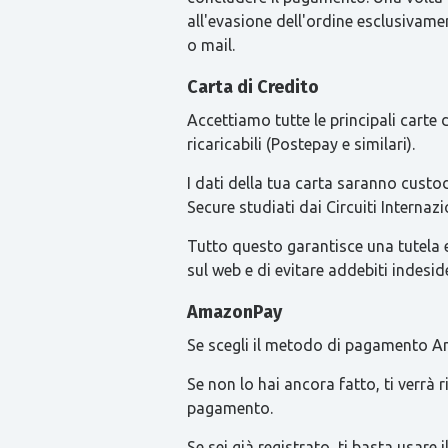
all'evasione dell'ordine esclusivament
o mail.
Carta di Credito
Accettiamo tutte le principali carte
ricaricabili (Postepay e similari).
I dati della tua carta saranno custod
Secure studiati dai Circuiti Intern
Tutto questo garantisce una tutela ext
sul web e di evitare addebiti indesid
AmazonPay
Se scegli il metodo di pagamento Am
Se non lo hai ancora fatto, ti verrà
pagamento.
Se sei già registrato, ti basta usa