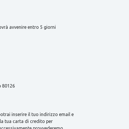
ovrà avvenire entro 5 giorni
ap 80126
rai inserire il tuo indirizzo email e
la tua carta di credito per
e successivamente provvederemo