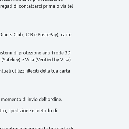
pregati di contattarci prima o via tel
Diners Club, JCB e PostePay), carte
sistemi di protezione anti-frode 3D
(Safekey) e Visa (Verified by Visa).
li utilizzi illeciti della tua carta
 momento di invio dell’ordine.
tatto, spedizione e metodo di
e potrai pagare con la tua carta di