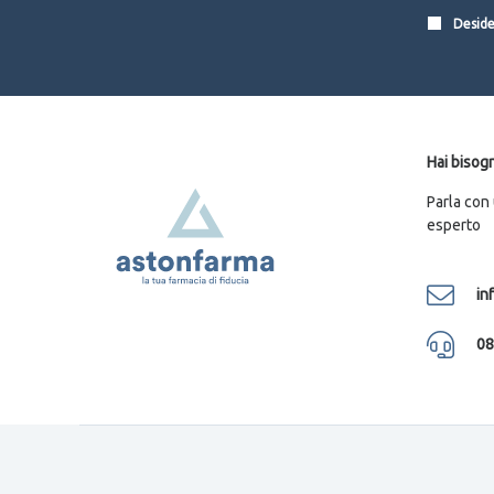
Desider
Hai bisogn
Parla con
esperto
in
08