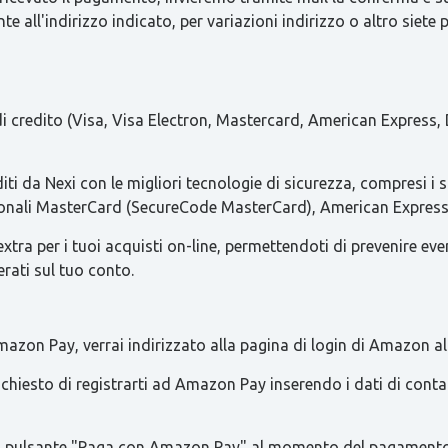
e all'indirizzo indicato, per variazioni indirizzo o altro siete 
 di credito (Visa, Visa Electron, Mastercard, American Express, 
iti da Nexi con le migliori tecnologie di sicurezza, compresi i 
azionali MasterCard (SecureCode MasterCard), American Express 
ra per i tuoi acquisti on-line, permettendoti di prevenire eventua
erati sul tuo conto.
azon Pay, verrai indirizzato alla pagina di login di Amazon al
 richiesto di registrarti ad Amazon Pay inserendo i dati di con
re il pulsante "Paga con Amazon Pay" al momento del pagamento 