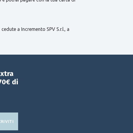
 cedute a Incremento SPV S.r.l., a
extra
70€ di
CRIVITI