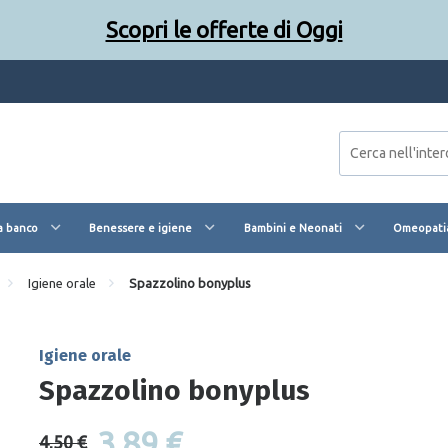
Scopri le offerte di Oggi
a banco
Benessere e igiene
Bambini e Neonati
Omeopatia
Igiene orale
Spazzolino bonyplus
Igiene orale
Spazzolino bonyplus
3,89 €
4,50 €