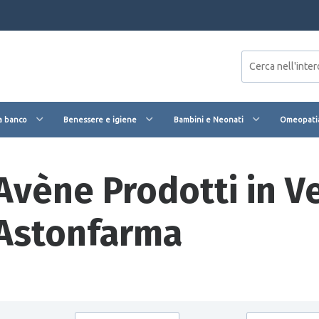
a banco
Benessere e igiene
Bambini e Neonati
Omeopatia
Avène Prodotti in Ve
Astonfarma