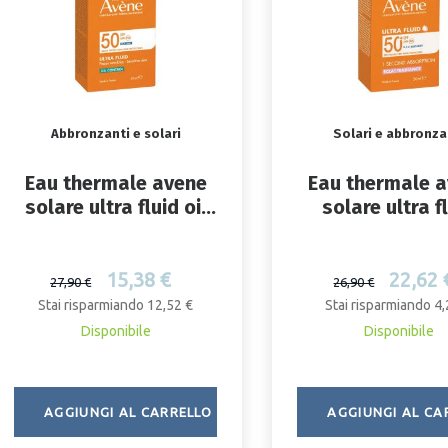
Abbronzanti e solari
Solari e abbronza
Eau thermale avene
Eau thermale 
solare ultra fluid oil
solare ultra f
contr spf 50 50ml
luminosita' sp
50 ml
15,38 €
22,62 
27,90 €
26,90 €
Stai risparmiando 12,52 €
Stai risparmiando 4,
Disponibile
Disponibile
AGGIUNGI AL CARRELLO
AGGIUNGI AL CA