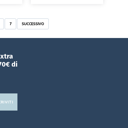
7
SUCCESSIVO
extra
70€ di
CRIVITI