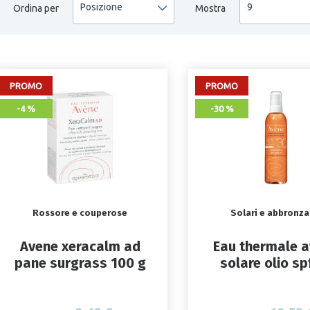
Posizione
9
Ordina per
Mostra
PROMO
PROMO
-4 %
-30 %
Rossore e couperose
Solari e abbronza
Avene xeracalm ad
Eau thermale 
pane surgrass 100 g
solare olio sp
200ml nuovo 