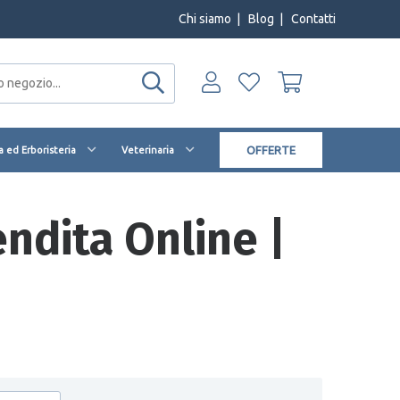
Chi siamo
|
Blog
|
Contatti
OFFERTE
 ed Erboristeria
Veterinaria
ndita Online |