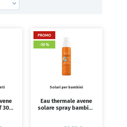
PROMO
-30 %
nti
Solari per bambini
avene
Eau thermale avene
f 30
solare spray bambino
pack
spf 50+ 200 ml nuovo
pack