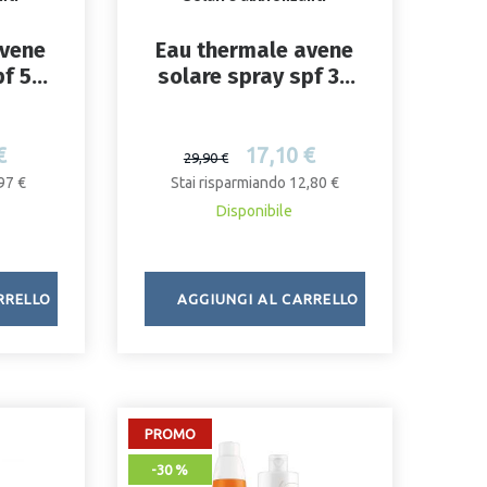
avene
Eau thermale avene
pf 50
solare spray spf 30
200ml nuovo pack
€
17,10 €
29,90 €
97 €
Stai risparmiando 12,80 €
Disponibile
RRELLO
AGGIUNGI AL CARRELLO
PROMO
-30 %