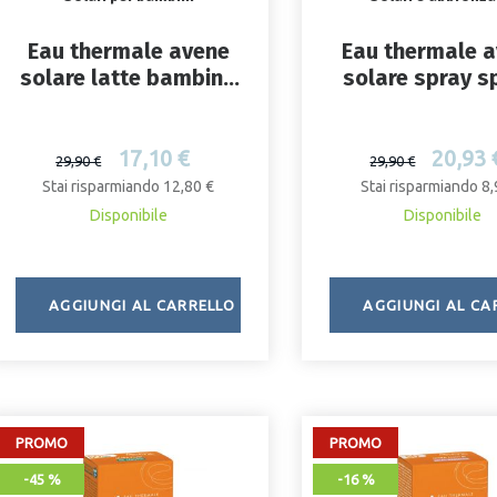
Eau thermale avene
Eau thermale 
solare latte bambino
solare spray s
spf 50+ 250 ml nuovo
200 ml
pack
17,10 €
20,93 
29,90 €
29,90 €
Stai risparmiando 12,80 €
Stai risparmiando 8,
Disponibile
Disponibile
AGGIUNGI AL CARRELLO
AGGIUNGI AL CA
PROMO
PROMO
-45 %
-16 %