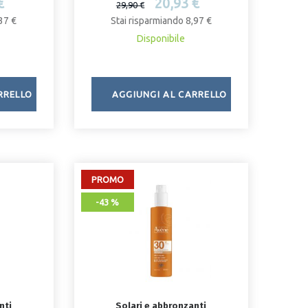
€
20,93 €
29,90 €
37 €
Stai risparmiando 8,97 €
Disponibile
RRELLO
AGGIUNGI AL CARRELLO
PROMO
-43 %
nti
Solari e abbronzanti