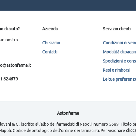
o di aiuto?
Azienda
Servizio clienti
 un nostro
Chi siamo
Condizioni di ven
Contatti
Modalità di paga
Spedizioni e con
fo@astonfarma.it
Resi e rimborsi
1 624679
Le tue preferenze 
Astonfarma
ovani & C., iscritto all'albo dei farmacisti di Napoli, numero 5689. Titolo
i Napoli. Codice deontologico dell'ordine dei farmacisti. Per visionare
clicca