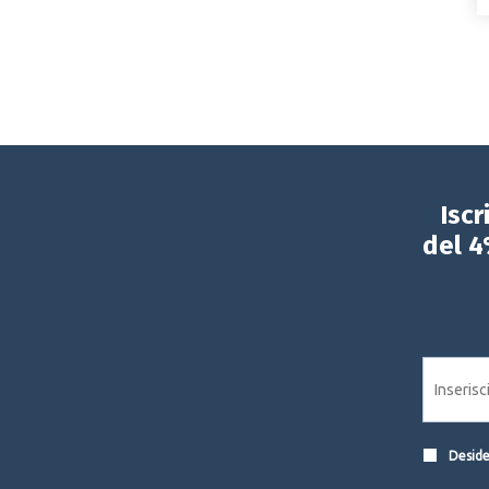
Iscr
del 4
Desider