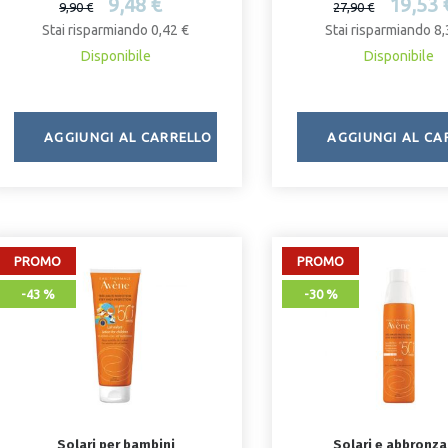
9,48 €
19,53 
9,90 €
27,90 €
Stai risparmiando 0,42 €
Stai risparmiando 8,
Disponibile
Disponibile
AGGIUNGI AL CARRELLO
AGGIUNGI AL CA
PROMO
PROMO
-43 %
-30 %
Solari per bambini
Solari e abbronza