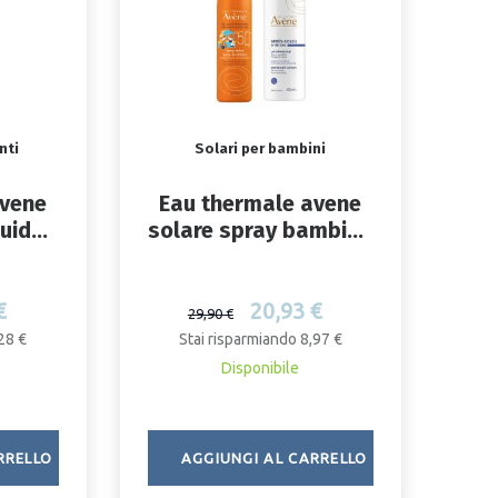
nti
Solari per bambini
avene
Eau thermale avene
luid
solare spray bambino
f 50+
spf50+ 200 ml +
ristrutturante
doposole 50 ml
€
20,93 €
29,90 €
28 €
Stai risparmiando 8,97 €
Disponibile
RRELLO
AGGIUNGI AL CARRELLO