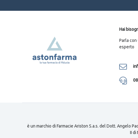
Hai bisogn
Parla con
esperto
in
08
è un marchio di Farmacie Ariston S.a.s. del Dott. Angelo Pad
II d