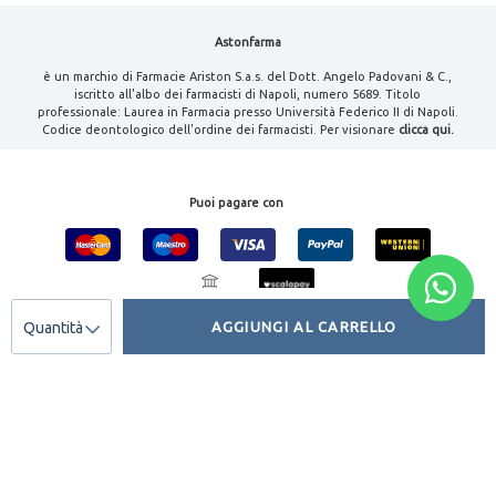
Astonfarma
è un marchio di Farmacie Ariston S.a.s. del Dott. Angelo Padovani & C.,
iscritto all'albo dei farmacisti di Napoli, numero 5689. Titolo
professionale: Laurea in Farmacia presso Università Federico II di Napoli.
Codice deontologico dell'ordine dei farmacisti. Per visionare
clicca qui.
Puoi pagare con
Quantità
AGGIUNGI AL CARRELLO
Seguici su:
Farmacie Ariston S.A.S. Del Dott.Angelo Padovani & C. | Tutti i diritti
riservati | P.IVA 08000461213