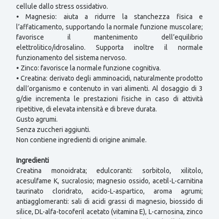
cellule dallo stress ossidativo.
• Magnesio: aiuta a ridurre la stanchezza fisica e
l’affaticamento, supportando la normale funzione muscolare;
favorisce il mantenimento dell’equilibrio
elettrolitico/idrosalino. Supporta inoltre il normale
funzionamento del sistema nervoso.
• Zinco: favorisce la normale funzione cognitiva.
• Creatina: derivato degli amminoacidi, naturalmente prodotto
dall’organismo e contenuto in vari alimenti. Al dosaggio di 3
g/die incrementa le prestazioni fisiche in caso di attività
ripetitive, di elevata intensità e di breve durata.
Gusto agrumi.
Senza zuccheri aggiunti.
Non contiene ingredienti di origine animale.
Ingredienti
Creatina monoidrata; edulcoranti: sorbitolo, xilitolo,
acesulfame K, sucralosio; magnesio ossido, acetil-L-carnitina
taurinato cloridrato, acido-L-aspartico, aroma agrumi;
antiagglomeranti: sali di acidi grassi di magnesio, biossido di
silice, DL-alfa-tocoferil acetato (vitamina E), L-carnosina, zinco