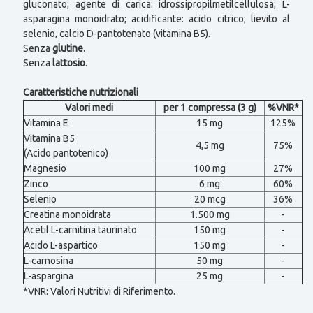
gluconato; agente di carica: idrossipropilmetilcellulosa; L-
asparagina monoidrato; acidificante: acido citrico; lievito al
selenio, calcio D-pantotenato (vitamina B5).
Senza
glutine
.
Senza
lattosio
.
Caratteristiche nutrizionali
Valori medi
per 1 compressa (3 g)
%VNR*
Vitamina E
15 mg
125%
Vitamina B5
4,5 mg
75%
(Acido pantotenico)
Magnesio
100 mg
27%
Zinco
6 mg
60%
Selenio
20 mcg
36%
Creatina monoidrata
1.500 mg
-
Acetil L-carnitina taurinato
150 mg
-
Acido L-aspartico
150 mg
-
L-carnosina
50 mg
-
L-aspargina
25 mg
-
*VNR: Valori Nutritivi di Riferimento.