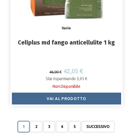
Varie
Cellplus md fango anticellulite 1 kg
42,05 €
46,00 €
Stai risparmiando 3,95 €
Non Disponibile
VAI AL PRODOTTO
1
2
3
4
5
SUCCESSIVO