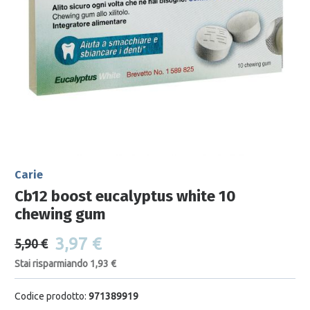
Carie
Cb12 boost eucalyptus white 10
chewing gum
3,97 €
5,90 €
Stai risparmiando 1,93 €
Codice prodotto:
971389919