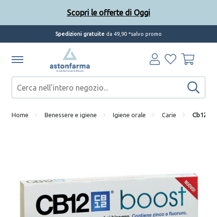
Scopri le offerte di Oggi
Spedizioni gratuite
da 49,90 *salvo promo
Scopri le offerte di Oggi
Home
Benessere e igiene
Igiene orale
Carie
Cb12 boo