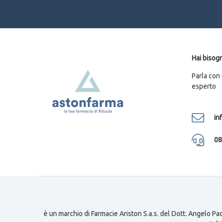
Hai bisogn
Parla con
esperto
in
08
è un marchio di Farmacie Ariston S.a.s. del Dott. Angelo Pad