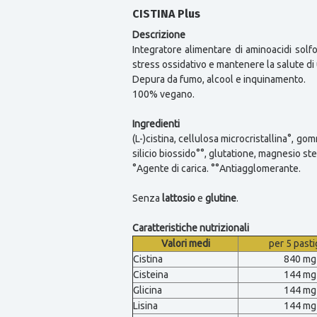
CISTINA Plus
Descrizione
Integratore alimentare di aminoacidi solfor
stress ossidativo e mantenere la salute di 
Depura da fumo, alcool e inquinamento.
100% vegano.
Ingredienti
(L-)cistina, cellulosa microcristallina°, gom
silicio biossido°°, glutatione, magnesio st
°Agente di carica. °°Antiagglomerante.
Senza
lattosio
e
glutine
.
Caratteristiche nutrizionali
Valori medi
per 5 pasti
Cistina
840 mg
Cisteina
144 mg
Glicina
144 mg
Lisina
144 mg