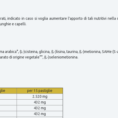
ati, indicato in caso si voglia aumentare l'apporto di tali nutritivi nella
unghie e capelli.
ma arabica°, (L-)cisteina, glicina, (L-)lisina, taurina, (L-)metionina, SAMe (
earato di origine vegetale°°, (L-)seleniometionina.
glie
per 15 pastiglie
2.520 mg
432 mg
432 mg
432 mg