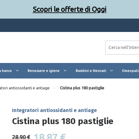
Scopri le offerte di Oggi
a banco
Benessere e igiene
Bambini e Neonati
Omeopatia
atori antiossidanti e antiage
Cistina plus 180 pastiglie
Integratori antiossidanti e antiage
Cistina plus 180 pastiglie
18,87 €
28,90 €