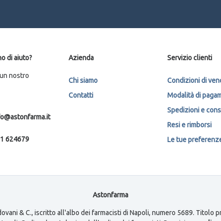
o di aiuto?
Azienda
Servizio clienti
 un nostro
Chi siamo
Condizioni di ven
Contatti
Modalità di paga
Spedizioni e con
fo@astonfarma.it
Resi e rimborsi
1 624679
Le tue preferenze 
Astonfarma
ovani & C., iscritto all'albo dei farmacisti di Napoli, numero 5689. Titolo