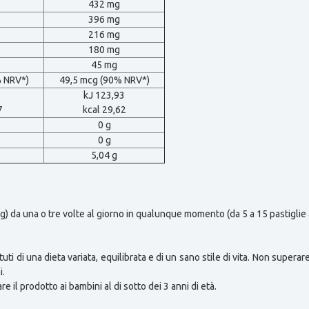
432 mg
396 mg
216 mg
180 mg
45 mg
% NRV*)
49,5 mcg (90% NRV*)
1
kJ 123,93
7
kcal 29,62
0 g
0 g
5,04 g
5 g) da una o tre volte al giorno in qualunque momento (da 5 a 15 pastiglie 
tuti di una dieta variata, equilibrata e di un sano stile di vita. Non super
i.
 il prodotto ai bambini al di sotto dei 3 anni di età.