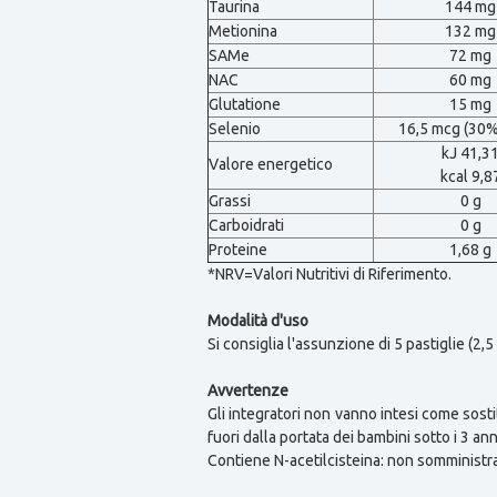
Taurina
144 mg
Metionina
132 mg
SAMe
72 mg
NAC
60 mg
Glutatione
15 mg
Selenio
16,5 mcg (30
kJ 41,3
Valore energetico
kcal 9,8
Grassi
0 g
Carboidrati
0 g
Proteine
1,68 g
*NRV=Valori Nutritivi di Riferimento.
Modalità d'uso
Si consiglia l'assunzione di 5 pastiglie (2,
Avvertenze
Gli integratori non vanno intesi come sosti
fuori dalla portata dei bambini sotto i 3 ann
Contiene N-acetilcisteina: non somministrare