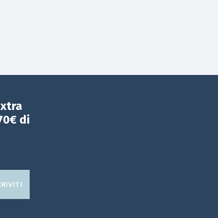
extra
70€ di
CRIVITI