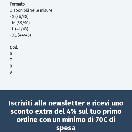
Formato
Disponibili nelle misure:
- S (36/38)
- M (39/40)
- L (41/43)
- XL (44/45)
Cod.
6
7
8
9
Iscriviti alla newsletter e ricevi uno
sconto extra del 4% sul tuo primo
ordine con un minimo di 70€ di
spesa