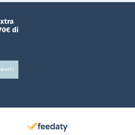
extra
70€ di
CRIVITI