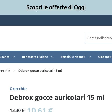
Scopri le offerte di Oggi
a banco
Benessere e igiene
Bambini e Neonati
Omeopatia
recchie
Debrox gocce auricolari 15 ml
Orecchie
Debrox gocce auricolari 15 ml
10,61 €
13,30 €