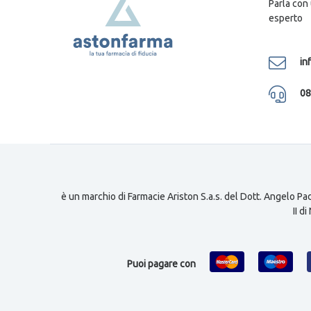
Parla con
esperto
in
08
è un marchio di Farmacie Ariston S.a.s. del Dott. Angelo Pad
II d
Puoi pagare con