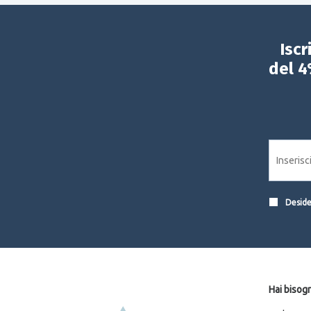
Iscr
del 4
Desider
Hai bisogn