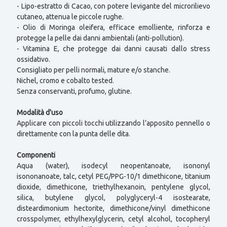
- Lipo-estratto di Cacao, con potere levigante del microrilievo
cutaneo, attenua le piccole rughe.
- Olio di Moringa oleifera, efficace emolliente, rinforza e
protegge la pelle dai danni ambientali (anti-pollution).
- Vitamina E, che protegge dai danni causati dallo stress
ossidativo.
Consigliato per pelli normali, mature e/o stanche.
Nichel, cromo e cobalto tested.
Senza conservanti, profumo, glutine.
Modalità d'uso
Applicare con piccoli tocchi utilizzando l’apposito pennello o
direttamente con la punta delle dita.
Componenti
Aqua (water), isodecyl neopentanoate, isononyl
isononanoate, talc, cetyl PEG/PPG-10/1 dimethicone, titanium
dioxide, dimethicone, triethylhexanoin, pentylene glycol,
silica, butylene glycol, polyglyceryl-4 isostearate,
disteardimonium hectorite, dimethicone/vinyl dimethicone
crosspolymer, ethylhexylglycerin, cetyl alcohol, tocopheryl