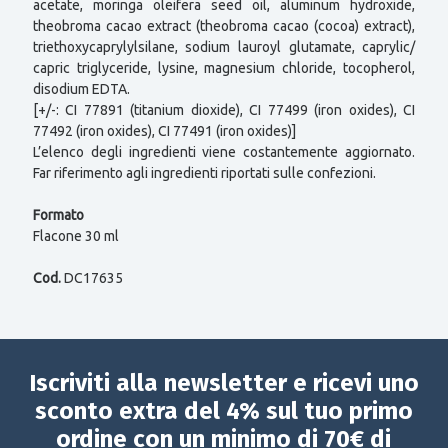
acetate, moringa oleifera seed oil, aluminum hydroxide,
theobroma cacao extract (theobroma cacao (cocoa) extract),
triethoxycaprylylsilane, sodium lauroyl glutamate, caprylic/
capric triglyceride, lysine, magnesium chloride, tocopherol,
disodium EDTA.
[+/-: CI 77891 (titanium dioxide), CI 77499 (iron oxides), CI
77492 (iron oxides), CI 77491 (iron oxides)]
L’elenco degli ingredienti viene costantemente aggiornato.
Far riferimento agli ingredienti riportati sulle confezioni.
Formato
Flacone 30 ml
Cod.
DC17635
Iscriviti alla newsletter e ricevi uno
sconto extra del 4% sul tuo primo
ordine con un minimo di 70€ di