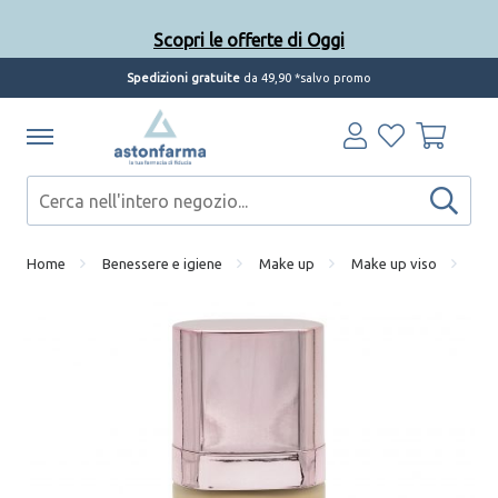
Scopri le offerte di Oggi
Spedizioni gratuite
da 49,90 *salvo promo
Home
Benessere e igiene
Make up
Make up viso
Def