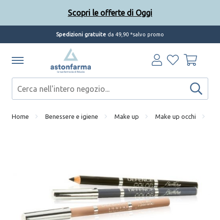
Scopri le offerte di Oggi
Spedizioni gratuite
da 49,90 *salvo promo
Home
Benessere e igiene
Make up
Make up occhi
De