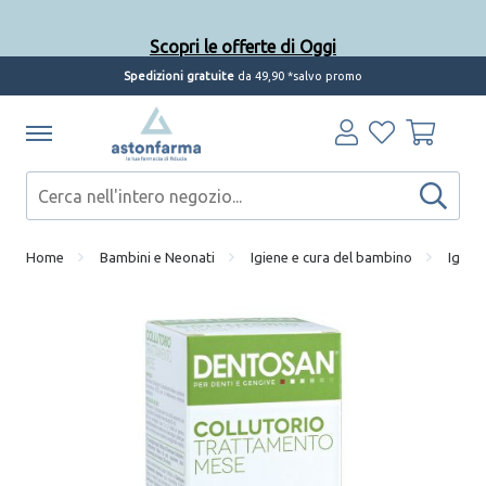
Scopri le offerte di Oggi
Spedizioni gratuite
da 49,90 *salvo promo
Home
Bambini e Neonati
Igiene e cura del bambino
Igiene