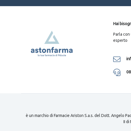
Hai bisogn
Parla con
esperto
in
08
è un marchio di Farmacie Ariston S.a.s. del Dott. Angelo Pad
II d