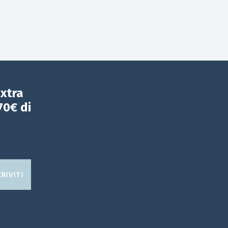
extra
70€ di
CRIVITI