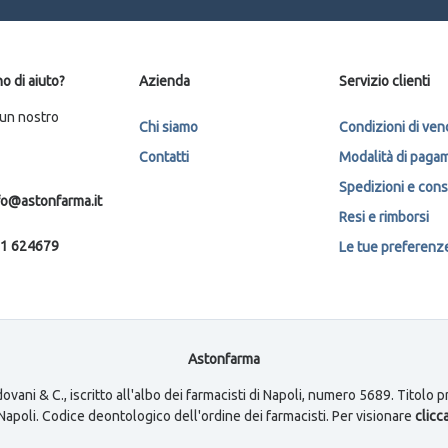
o di aiuto?
Azienda
Servizio clienti
 un nostro
Chi siamo
Condizioni di ven
Contatti
Modalità di paga
Spedizioni e con
fo@astonfarma.it
Resi e rimborsi
1 624679
Le tue preferenze 
Astonfarma
ovani & C., iscritto all'albo dei farmacisti di Napoli, numero 5689. Titolo
i Napoli. Codice deontologico dell'ordine dei farmacisti. Per visionare
clicca