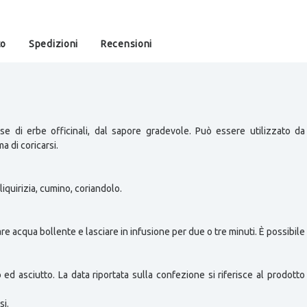
to
Spedizioni
Recensioni
e di erbe officinali, dal sapore gradevole. Può essere utilizzato da 
a di coricarsi.
liquirizia, cumino, coriandolo.
are acqua bollente e lasciare in infusione per due o tre minuti. È possibil
o ed asciutto. La data riportata sulla confezione si riferisce al prodot
si.