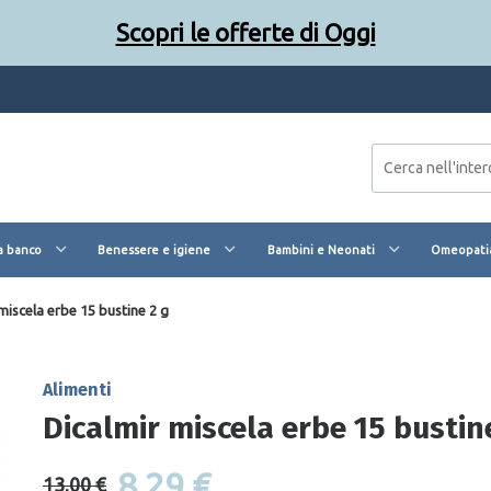
Scopri le offerte di Oggi
a banco
Benessere e igiene
Bambini e Neonati
Omeopatia
miscela erbe 15 bustine 2 g
Alimenti
Dicalmir miscela erbe 15 bustin
8,29 €
13,00 €