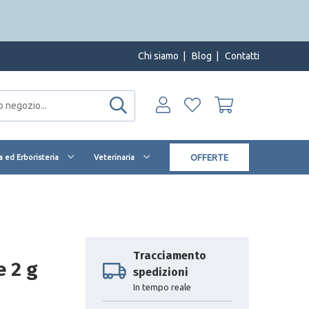
Chi siamo
|
Blog
|
Contatti
OFFERTE
 ed Erboristeria
Veterinaria
Tracciamento
e 2 g
spedizioni
In tempo reale