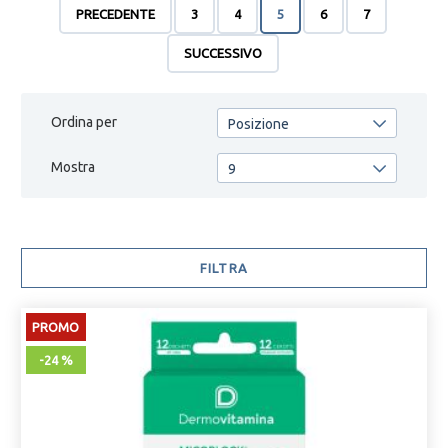
offriamo prodotti che si adattano a diverse esigenze. Dai
PRECEDENTE
3
4
5
6
7
un'occhiata alla nostra gamma completa e scegli Astonfarma.it
per avere a disposizione tutto ciò di cui hai bisogno in caso di
SUCCESSIVO
emergenza.
Ordina per
Posizione
Mostra
9
FILTRA
PROMO
-24 %