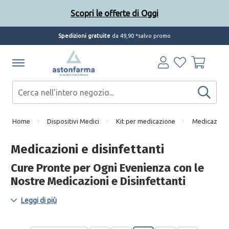
Scopri le offerte di Oggi
Spedizioni gratuite
da 49,90 *salvo promo
Home
Dispositivi Medici
Kit per medicazione
Medicazioni 
Medicazioni e disinfettanti
Cure Pronte per Ogni Evenienza con le
Nostre Medicazioni e Disinfettanti
Entra in un mondo di cure pronte per ogni evenienza su
Leggi di più
Astonfarma.it con le nostre medicazioni e disinfettanti. Dalle
medicazioni specifiche per bambini agli igienizzanti per le mani,