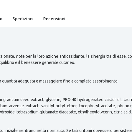
to
Spedizioni
Recensioni
nate, note per la loro azione antiossidante. la sinergia tra di esse, con
equilibrio e il benessere generale cutaneo.
li in quantità adeguata e massaggiare fino a completo assorbimento.
 graecum seed extract, glycerin, PEG-40 hydrogenated castor oil, tauri
etum arvense extract, vanillyl butyl ether, tocopheryl acetate, phenox
roxide, tetrasodium glutamate diacetate, ethylhexylglycerin, citric acid,
iniziale rientrano nella normalità. Se tali sintomi dovessero persistere p