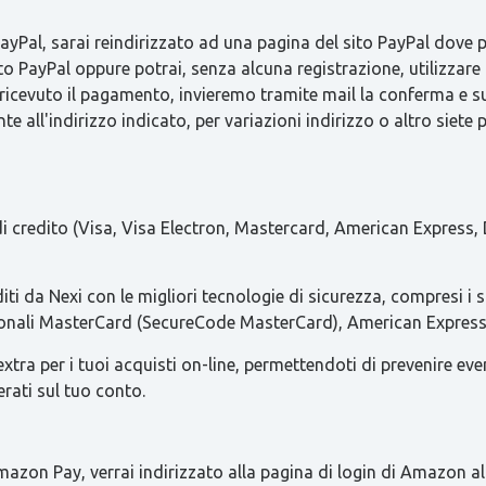
Pal, sarai reindirizzato ad una pagina del sito PayPal dove pot
to PayPal oppure potrai, senza alcuna registrazione, utilizzare 
 ricevuto il pagamento, invieremo tramite mail la conferma 
e all'indirizzo indicato, per variazioni indirizzo o altro siete 
 di credito (Visa, Visa Electron, Mastercard, American Express, 
iti da Nexi con le migliori tecnologie di sicurezza, compresi i 
azionali MasterCard (SecureCode MasterCard), American Express 
ra per i tuoi acquisti on-line, permettendoti di prevenire eventua
erati sul tuo conto.
azon Pay, verrai indirizzato alla pagina di login di Amazon al