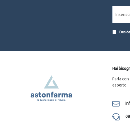
Desider
Hai bisogn
Parla con
esperto
in
08