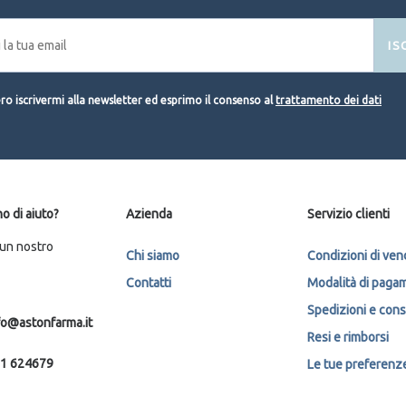
IS
o iscrivermi alla newsletter ed esprimo il consenso al
trattamento dei dati
o di aiuto?
Azienda
Servizio clienti
 un nostro
Chi siamo
Condizioni di ven
Contatti
Modalità di paga
Spedizioni e con
fo@astonfarma.it
Resi e rimborsi
1 624679
Le tue preferenze 