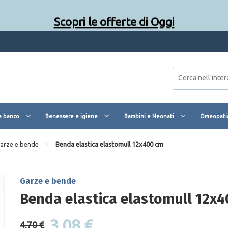
Scopri le offerte di Oggi
a banco
Benessere e igiene
Bambini e Neonati
Omeopatia
arze e bende
Benda elastica elastomull 12x400 cm
Garze e bende
Benda elastica elastomull 12x
3,08 €
4,70 €