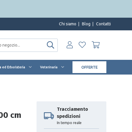
Chi siamo
|
Blog
|
Contatti
OFFERTE
 ed Erboristeria
Veterinaria
Tracciamento
400 cm
spedizioni
In tempo reale