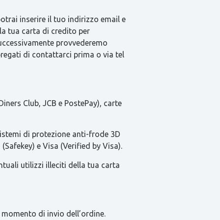
rai inserire il tuo indirizzo email e
la tua carta di credito per
e successivamente provvederemo
pregati di contattarci prima o via tel
Diners Club, JCB e PostePay), carte
sistemi di protezione anti-frode 3D
(Safekey) e Visa (Verified by Visa).
li utilizzi illeciti della tua carta
 momento di invio dell’ordine.