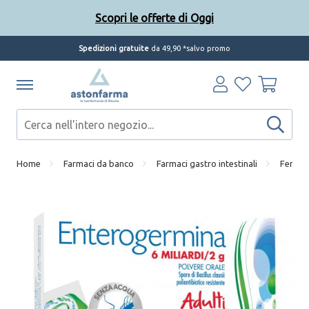
Scopri le offerte di Oggi
Spedizioni gratuite
da 49,90 *salvo promo
Home
Farmaci da banco
Farmaci gastro intestinali
Ferment