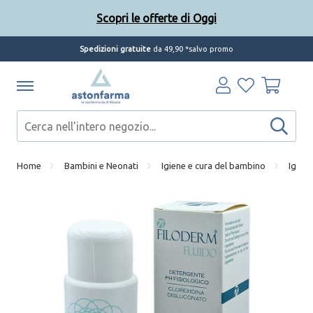
Scopri le offerte di Oggi
Spedizioni gratuite
da 49,90 *salvo promo
Home
Bambini e Neonati
Igiene e cura del bambino
Igien