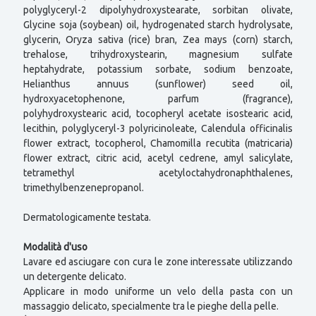
polyglyceryl-2 dipolyhydroxystearate, sorbitan olivate,
Glycine soja (soybean) oil, hydrogenated starch hydrolysate,
glycerin, Oryza sativa (rice) bran, Zea mays (corn) starch,
trehalose, trihydroxystearin, magnesium sulfate
heptahydrate, potassium sorbate, sodium benzoate,
Helianthus annuus (sunflower) seed oil,
hydroxyacetophenone, parfum (fragrance),
polyhydroxystearic acid, tocopheryl acetate isostearic acid,
lecithin, polyglyceryl-3 polyricinoleate, Calendula officinalis
flower extract, tocopherol, Chamomilla recutita (matricaria)
flower extract, citric acid, acetyl cedrene, amyl salicylate,
tetramethyl acetyloctahydronaphthalenes,
trimethylbenzenepropanol.
Dermatologicamente testata.
Modalità d'uso
Lavare ed asciugare con cura le zone interessate utilizzando
un detergente delicato.
Applicare in modo uniforme un velo della pasta con un
massaggio delicato, specialmente tra le pieghe della pelle.