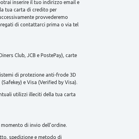
rai inserire il tuo indirizzo email e
la tua carta di credito per
e successivamente provvederemo
pregati di contattarci prima o via tel
Diners Club, JCB e PostePay), carte
sistemi di protezione anti-frode 3D
(Safekey) e Visa (Verified by Visa).
li utilizzi illeciti della tua carta
 momento di invio dell’ordine.
tatto, spedizione e metodo di