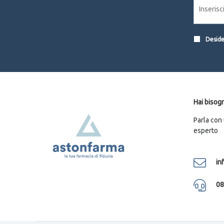
Desider
Hai bisogn
Parla con
esperto
in
08