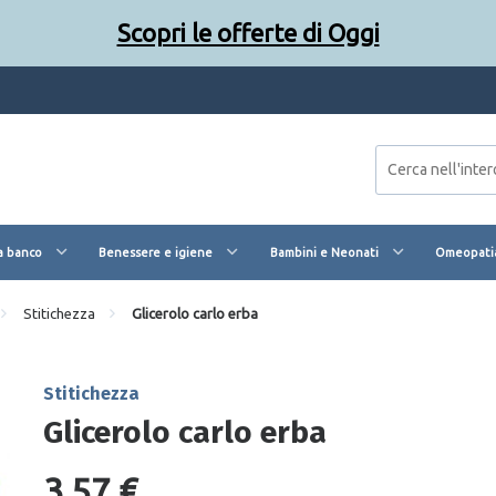
Scopri le offerte di Oggi
a banco
Benessere e igiene
Bambini e Neonati
Omeopatia
Stitichezza
Glicerolo carlo erba
Stitichezza
Glicerolo carlo erba
3,57 €