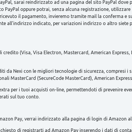
Pal, sarai reindirizzato ad una pagina del sito PayPal dove pot
to PayPal oppure potrai, senza alcuna registrazione, utilizzare 
 ricevuto il pagamento, invieremo tramite mail la conferma 
e all'indirizzo indicato, per variazioni indirizzo o altro siete 
 di credito (Visa, Visa Electron, Mastercard, American Express, 
iti da Nexi con le migliori tecnologie di sicurezza, compresi i 
azionali MasterCard (SecureCode MasterCard), American Express 
ra per i tuoi acquisti on-line, permettendoti di prevenire eventua
erati sul tuo conto.
azon Pay, verrai indirizzato alla pagina di login di Amazon al
 richiesto di registrarti ad Amazon Pay inserendo i dati di con