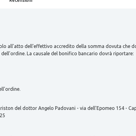
Recensioni
olo all'atto dell'effettivo accredito della somma dovuta che d
 dell'ordine. La causale del bonifico bancario dovrà riportare:
ll'ordine.
ston del dottor Angelo Padovani - via dell'Epomeo 154 - C
825