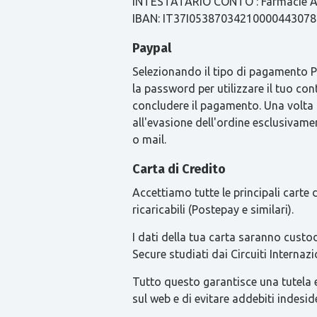
INTESTATARIO CONTO : Farmacie Ari
IBAN: IT37I0538703421000044307
Paypal
Selezionando il tipo di pagamento Pay
la password per utilizzare il tuo con
concludere il pagamento. Una volta
all'evasione dell'ordine esclusivament
o mail.
Carta di Credito
Accettiamo tutte le principali carte
ricaricabili (Postepay e similari).
I dati della tua carta saranno custod
Secure studiati dai Circuiti Intern
Tutto questo garantisce una tutela ext
sul web e di evitare addebiti indesid