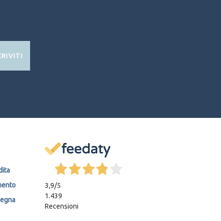
CRIVITI
dita
mento
3,9
/5
1.439
segna
Recensioni