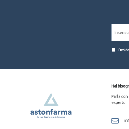
Desider
Hai bisogn
Parla con
esperto
in