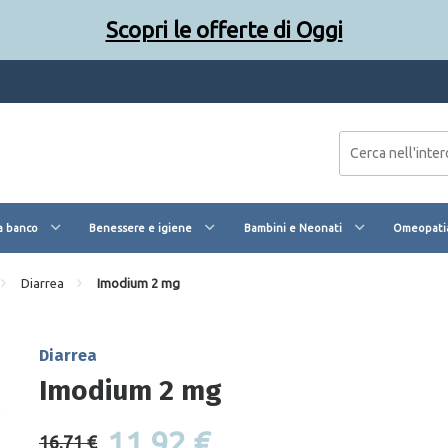
Scopri le offerte di Oggi
a banco
Benessere e igiene
Bambini e Neonati
Omeopatia
Diarrea
Imodium 2 mg
Diarrea
Imodium 2 mg
11,92 €
16,71 €