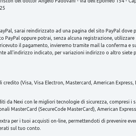
ston del dottor Angelo Padovani - via dell'Epomeo 154 - C
825
Pal, sarai reindirizzato ad una pagina del sito PayPal dove pot
to PayPal oppure potrai, senza alcuna registrazione, utilizzare 
 ricevuto il pagamento, invieremo tramite mail la conferma 
e all'indirizzo indicato, per variazioni indirizzo o altro siete 
 di credito (Visa, Visa Electron, Mastercard, American Express, 
iti da Nexi con le migliori tecnologie di sicurezza, compresi i 
azionali MasterCard (SecureCode MasterCard), American Express 
ra per i tuoi acquisti on-line, permettendoti di prevenire eventua
erati sul tuo conto.