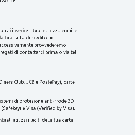
ap 80126
rai inserire il tuo indirizzo email e
la tua carta di credito per
e successivamente provvederemo
pregati di contattarci prima o via tel
Diners Club, JCB e PostePay), carte
sistemi di protezione anti-frode 3D
(Safekey) e Visa (Verified by Visa).
li utilizzi illeciti della tua carta