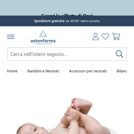
Scopri le offerte di Oggi
Spedizioni gratuite
da 49,90 *salvo promo
Home
Bambini e Neonati
Accessori per neonati
Bilance