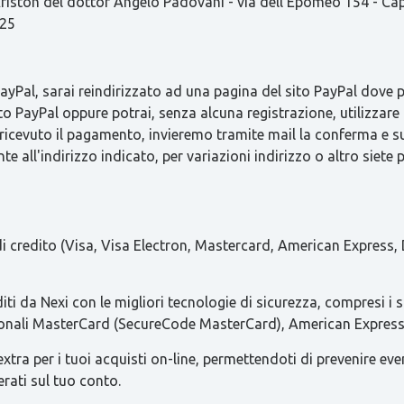
ston del dottor Angelo Padovani - via dell'Epomeo 154 - C
825
Pal, sarai reindirizzato ad una pagina del sito PayPal dove pot
to PayPal oppure potrai, senza alcuna registrazione, utilizzare 
 ricevuto il pagamento, invieremo tramite mail la conferma 
e all'indirizzo indicato, per variazioni indirizzo o altro siete 
 di credito (Visa, Visa Electron, Mastercard, American Express, 
iti da Nexi con le migliori tecnologie di sicurezza, compresi i 
azionali MasterCard (SecureCode MasterCard), American Express 
ra per i tuoi acquisti on-line, permettendoti di prevenire eventua
erati sul tuo conto.