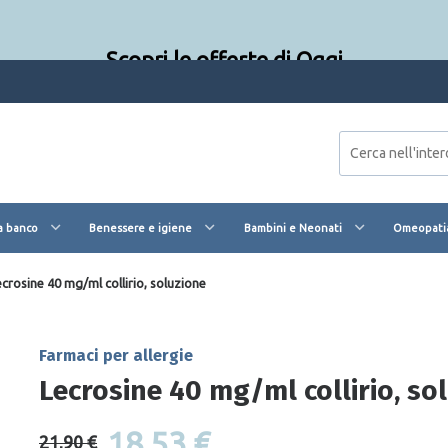
Scopri le offerte di Oggi
a banco
Benessere e igiene
Bambini e Neonati
Omeopatia
ecrosine 40 mg/ml collirio, soluzione
Farmaci per allergie
Lecrosine 40 mg/ml collirio, so
18,53 €
21,90 €