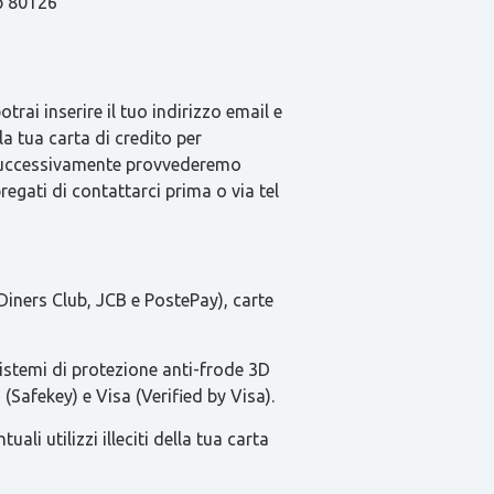
ap 80126
rai inserire il tuo indirizzo email e
la tua carta di credito per
e successivamente provvederemo
pregati di contattarci prima o via tel
Diners Club, JCB e PostePay), carte
sistemi di protezione anti-frode 3D
(Safekey) e Visa (Verified by Visa).
li utilizzi illeciti della tua carta