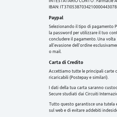
INTESTATARIO CONTO : Farmacie Ari
IBAN: IT37I0538703421000044307
Paypal
Selezionando il tipo di pagamento Pay
la password per utilizzare il tuo con
concludere il pagamento. Una volta
all'evasione dell'ordine esclusivament
o mail.
Carta di Credito
Accettiamo tutte le principali carte
ricaricabili (Postepay e similari).
I dati della tua carta saranno custod
Secure studiati dai Circuiti Intern
Tutto questo garantisce una tutela ext
sul web e di evitare addebiti indesid