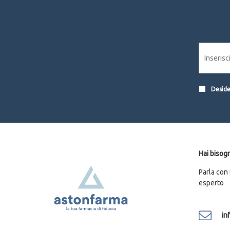
Desider
Hai bisogn
Parla con
esperto
in