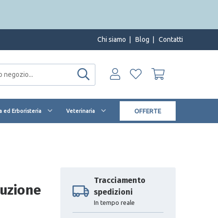
Chi siamo
|
Blog
|
Contatti
OFFERTE
 ed Erboristeria
Veterinaria
Tracciamento
luzione
spedizioni
In tempo reale