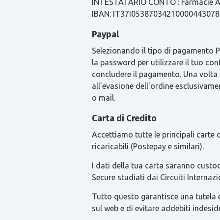
INTESTATARIO CONTO : Farmacie Ari
IBAN: IT37I0538703421000044307
Paypal
Selezionando il tipo di pagamento Pay
la password per utilizzare il tuo con
concludere il pagamento. Una volta
all'evasione dell'ordine esclusivament
o mail.
Carta di Credito
Accettiamo tutte le principali carte
ricaricabili (Postepay e similari).
I dati della tua carta saranno custod
Secure studiati dai Circuiti Intern
Tutto questo garantisce una tutela ext
sul web e di evitare addebiti indesid