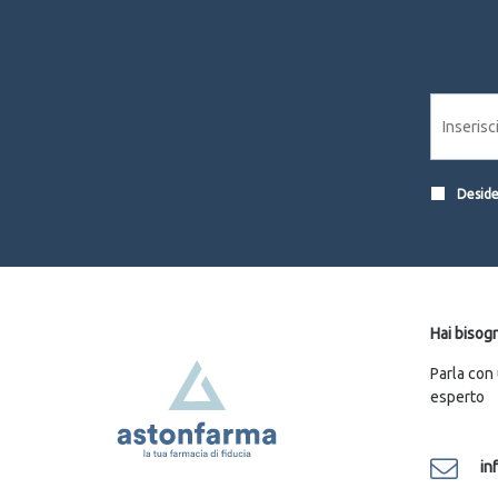
Desider
Hai bisogn
Parla con
esperto
in