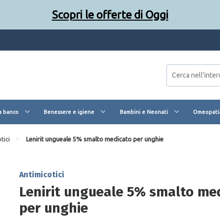
Scopri le offerte di Oggi
Scopri le offerte di Oggi
a banco
Benessere e igiene
Bambini e Neonati
Omeopatia
tici
Lenirit ungueale 5% smalto medicato per unghie
Antimicotici
Lenirit ungueale 5% smalto me
per unghie