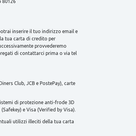
ap 80126
rai inserire il tuo indirizzo email e
la tua carta di credito per
e successivamente provvederemo
pregati di contattarci prima o via tel
Diners Club, JCB e PostePay), carte
sistemi di protezione anti-frode 3D
(Safekey) e Visa (Verified by Visa).
li utilizzi illeciti della tua carta