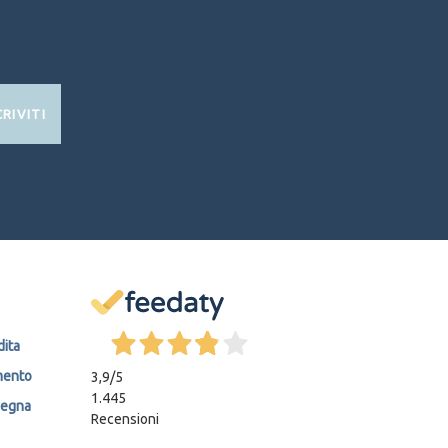
CRIVITI
dita
mento
3,9
/5
1.445
segna
Recensioni