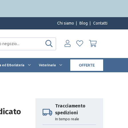
Chi siamo
|
Blog
|
Contatti
OFFERTE
 ed Erboristeria
Veterinaria
Tracciamento
dicato
spedizioni
In tempo reale