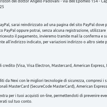
ston del dottor Angelo Padovani - via dell'Epomeo 154 - C
825
Pal, sarai reindirizzato ad una pagina del sito PayPal dove pot
to PayPal oppure potrai, senza alcuna registrazione, utilizzare 
 ricevuto il pagamento, invieremo tramite mail la conferma 
e all'indirizzo indicato, per variazioni indirizzo o altro siete 
 di credito (Visa, Visa Electron, Mastercard, American Express, 
iti da Nexi con le migliori tecnologie di sicurezza, compresi i 
azionali MasterCard (SecureCode MasterCard), American Express 
ra per i tuoi acquisti on-line, permettendoti di prevenire eventua
erati sul tuo conto.