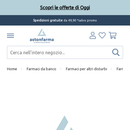
Scopri le offerte di Oggi
Spedizioni gratuite
da 49,90 *salvo promo
Home
Farmaci da banco
Farmaci per altri disturbi
Farmaci