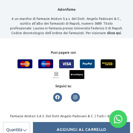
Astonfarma
è un marchio di Farmacie Ariston S.a.s. del Dott. Angelo Padovani & C.,
iscritto all'albo dei farmacisti di Napoli, numero 5689. Titolo
professionale: Laurea in Farmacia presso Università Federico II di Napoli.
Codice deontologico dell'ordine dei farmacisti. Per visionare
clicca qui.
Puoi pagare con
Seguici su:
Farmacie Ariston S.A.S. Del Dott.Angelo Padovani & C. | Tutti i diritti
riservati | P.IVA 08000461213
Quantità
AGGIUNGI AL CARRELLO
Privacy policy
|
Cookie policy
|
emmemedia