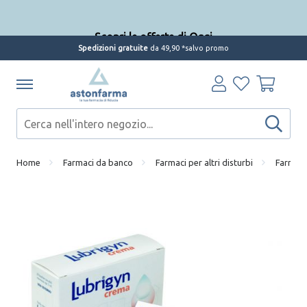
Scopri le offerte di Oggi
Spedizioni gratuite
da 49,90 *salvo promo
Home
Farmaci da banco
Farmaci per altri disturbi
Farmaci