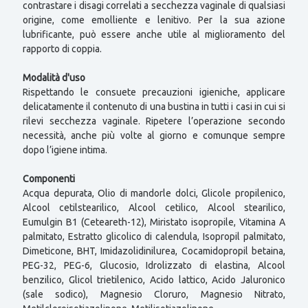
contrastare i disagi correlati a secchezza vaginale di qualsiasi
origine, come emolliente e lenitivo. Per la sua azione
lubrificante, può essere anche utile al miglioramento del
rapporto di coppia.
Modalità d'uso
Rispettando le consuete precauzioni igieniche, applicare
delicatamente il contenuto di una bustina in tutti i casi in cui si
rilevi secchezza vaginale. Ripetere l’operazione secondo
necessità, anche più volte al giorno e comunque sempre
dopo l’igiene intima.
Componenti
Acqua depurata, Olio di mandorle dolci, Glicole propilenico,
Alcool cetilstearilico, Alcool cetilico, Alcool stearilico,
Eumulgin B1 (Ceteareth-12), Miristato isopropile, Vitamina A
palmitato, Estratto glicolico di calendula, Isopropil palmitato,
Dimeticone, BHT, Imidazolidinilurea, Cocamidopropil betaina,
PEG-32, PEG-6, Glucosio, Idrolizzato di elastina, Alcool
benzilico, Glicol trietilenico, Acido lattico, Acido Jaluronico
(sale sodico), Magnesio Cloruro, Magnesio Nitrato,