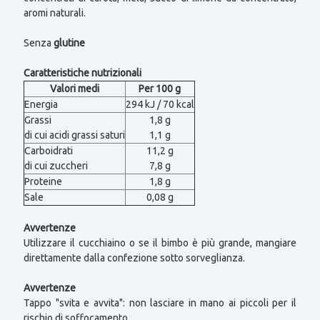
aromi naturali.
Senza
glutine
Caratteristiche nutrizionali
Valori medi
Per 100 g
Energia
294 kJ / 70 kcal
Grassi
1,8 g
di cui acidi grassi saturi
1,1 g
Carboidrati
11,2 g
di cui zuccheri
7,8 g
Proteine
1,8 g
Sale
0,08 g
Avvertenze
Utilizzare il cucchiaino o se il bimbo è più grande, mangiare
direttamente dalla confezione sotto sorveglianza.
Avvertenze
Tappo "svita e avvita": non lasciare in mano ai piccoli per il
rischio di soffocamento.