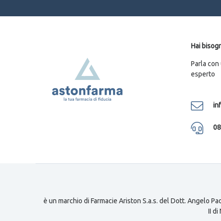
Hai bisogn
Parla con
esperto
in
08
è un marchio di Farmacie Ariston S.a.s. del Dott. Angelo Pad
II d