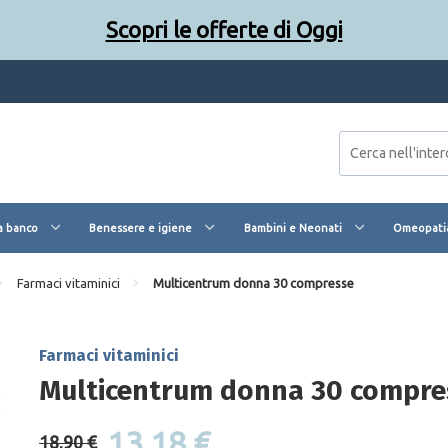
Scopri le offerte di Oggi
a banco
Benessere e igiene
Bambini e Neonati
Omeopatia
Farmaci vitaminici
Multicentrum donna 30 compresse
Farmaci vitaminici
Multicentrum donna 30 compre
13,18 €
18,90 €