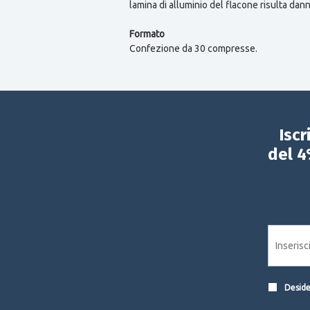
lamina di alluminio del flacone risulta dan
Formato
Confezione da 30 compresse.
Iscr
del 4
Desider