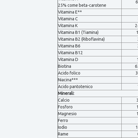
6
25% come beta-carotene
Vitamina E**
Vitamina C
Vitamina K
2
Vitamina B1 (Tiamina)
Vitamina B2 (Riboflavina)
Vitamina B6
Vitamina B12
Vitamina D
Biotina
6
Acido folico
3
Niacina***
Acido pantotenico
Minerali:
Calcio
Fosforo
Magnesio
Ferro
Iodio
1
Rame