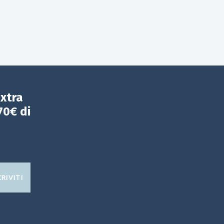
extra
70€ di
CRIVITI