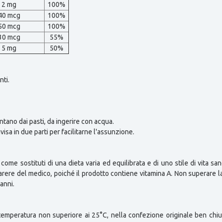
2 mg
100%
40 mcg
100%
50 mcg
100%
30 mcg
55%
5 mg
50%
ti.
ntano dai pasti, da ingerire con acqua.
sa in due parti per facilitarne l'assunzione.
 come sostituti di una dieta varia ed equilibrata e di uno stile di vita s
parere del medico, poiché il prodotto contiene vitamina A. Non superare l
 anni.
temperatura non superiore ai 25°C, nella confezione originale ben chius