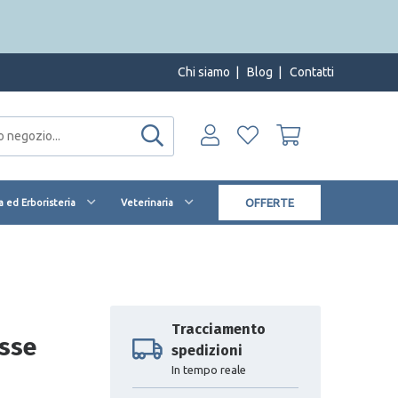
Chi siamo
|
Blog
|
Contatti
OFFERTE
 ed Erboristeria
Veterinaria
Tracciamento
sse
spedizioni
In tempo reale