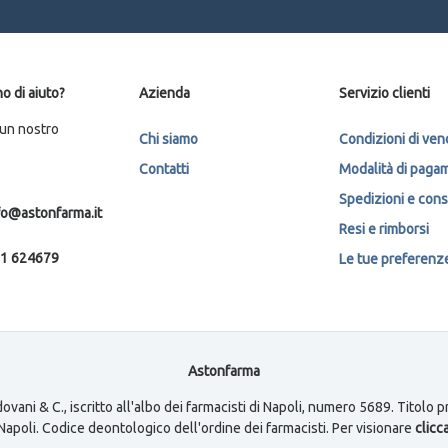
o di aiuto?
Azienda
Servizio clienti
 un nostro
Chi siamo
Condizioni di ven
Contatti
Modalità di paga
Spedizioni e con
fo@astonfarma.it
Resi e rimborsi
1 624679
Le tue preferenze 
Astonfarma
ovani & C., iscritto all'albo dei farmacisti di Napoli, numero 5689. Titolo
i Napoli. Codice deontologico dell'ordine dei farmacisti. Per visionare
clicca