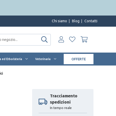
Chi siamo
|
Blog
|
Contatti
OFFERTE
 ed Erboristeria
Veterinaria
ci
Tracciamento
spedizioni
In tempo reale