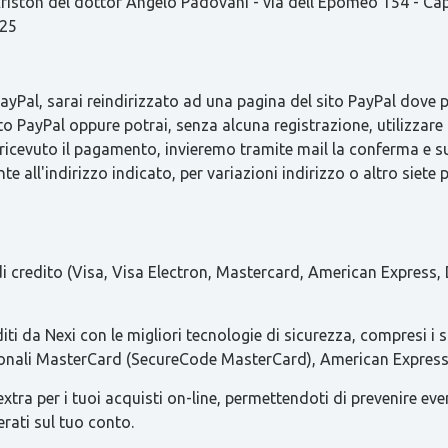
ston del dottor Angelo Padovani - via dell'Epomeo 154 - C
825
Pal, sarai reindirizzato ad una pagina del sito PayPal dove pot
to PayPal oppure potrai, senza alcuna registrazione, utilizzare 
 ricevuto il pagamento, invieremo tramite mail la conferma 
e all'indirizzo indicato, per variazioni indirizzo o altro siete 
 di credito (Visa, Visa Electron, Mastercard, American Express, 
iti da Nexi con le migliori tecnologie di sicurezza, compresi i 
azionali MasterCard (SecureCode MasterCard), American Express 
ra per i tuoi acquisti on-line, permettendoti di prevenire eventua
erati sul tuo conto.