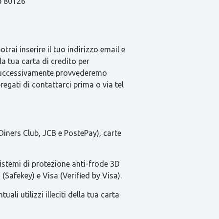
ap 80126
rai inserire il tuo indirizzo email e
la tua carta di credito per
e successivamente provvederemo
pregati di contattarci prima o via tel
Diners Club, JCB e PostePay), carte
sistemi di protezione anti-frode 3D
(Safekey) e Visa (Verified by Visa).
li utilizzi illeciti della tua carta