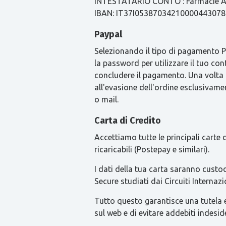
INTESTATARIO CONTO : Farmacie Ari
IBAN: IT37I0538703421000044307
Paypal
Selezionando il tipo di pagamento Pay
la password per utilizzare il tuo con
concludere il pagamento. Una volta
all'evasione dell'ordine esclusivament
o mail.
Carta di Credito
Accettiamo tutte le principali carte
ricaricabili (Postepay e similari).
I dati della tua carta saranno custod
Secure studiati dai Circuiti Intern
Tutto questo garantisce una tutela ext
sul web e di evitare addebiti indesid