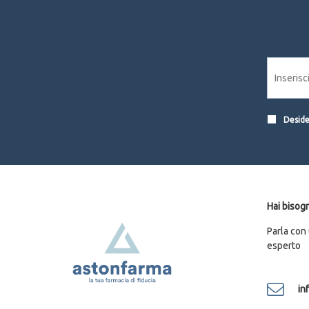
Desider
Hai bisogn
Parla con
esperto
in