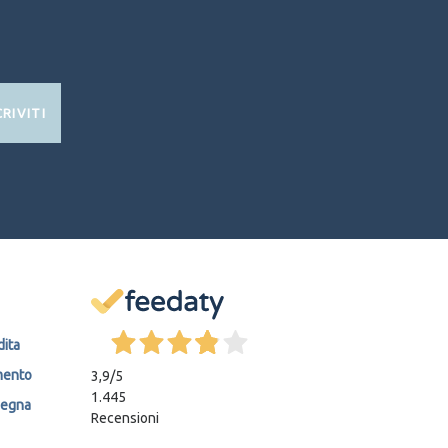
CRIVITI
dita
mento
3,9
/5
1.445
segna
Recensioni