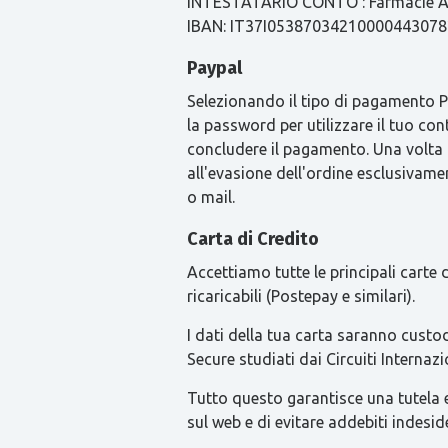
INTESTATARIO CONTO : Farmacie Ari
IBAN: IT37I0538703421000044307
Paypal
Selezionando il tipo di pagamento Pay
la password per utilizzare il tuo con
concludere il pagamento. Una volta
all'evasione dell'ordine esclusivament
o mail.
Carta di Credito
Accettiamo tutte le principali carte
ricaricabili (Postepay e similari).
I dati della tua carta saranno custod
Secure studiati dai Circuiti Intern
Tutto questo garantisce una tutela ext
sul web e di evitare addebiti indesid