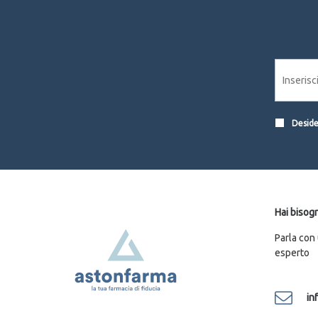
Desider
Hai bisogn
Parla con
esperto
in