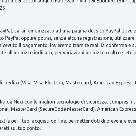
ston del dottor Angelo Padovani - via dell'Epomeo 154 - C
825
Pal, sarai reindirizzato ad una pagina del sito PayPal dove pot
to PayPal oppure potrai, senza alcuna registrazione, utilizzare 
 ricevuto il pagamento, invieremo tramite mail la conferma 
e all'indirizzo indicato, per variazioni indirizzo o altro siete 
 di credito (Visa, Visa Electron, Mastercard, American Express, 
iti da Nexi con le migliori tecnologie di sicurezza, compresi i 
azionali MasterCard (SecureCode MasterCard), American Express 
ra per i tuoi acquisti on-line, permettendoti di prevenire eventua
erati sul tuo conto.