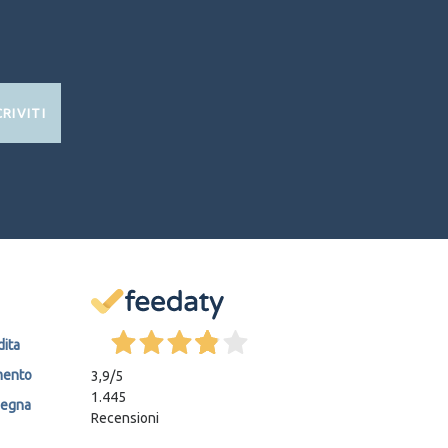
CRIVITI
dita
mento
3,9
/5
1.445
segna
Recensioni