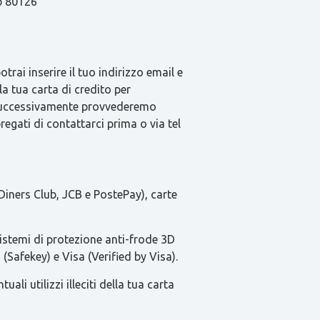
ap 80126
rai inserire il tuo indirizzo email e
la tua carta di credito per
e successivamente provvederemo
pregati di contattarci prima o via tel
Diners Club, JCB e PostePay), carte
sistemi di protezione anti-frode 3D
(Safekey) e Visa (Verified by Visa).
li utilizzi illeciti della tua carta