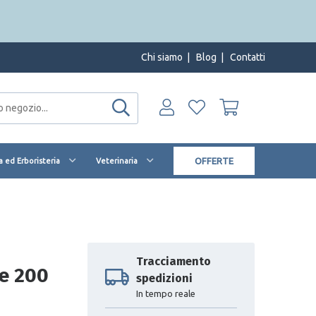
Chi siamo
|
Blog
|
Contatti
OFFERTE
 ed Erboristeria
Veterinaria
Tracciamento
e 200
spedizioni
In tempo reale