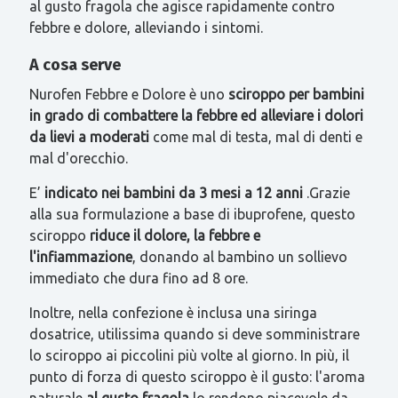
al gusto fragola che agisce rapidamente contro
febbre e dolore, alleviando i sintomi.
A cosa serve
Nurofen Febbre e Dolore è uno
sciroppo per bambini
in grado di combattere la febbre ed alleviare i dolori
da lievi a moderati
come mal di testa, mal di denti e
mal d'orecchio.
E’
indicato nei bambini da 3 mesi a 12 anni
.Grazie
alla sua formulazione a base di ibuprofene, questo
sciroppo
riduce il dolore, la febbre e
l'infiammazione
, donando al bambino un sollievo
immediato che dura fino ad 8 ore.
Inoltre, nella confezione è inclusa una siringa
dosatrice, utilissima quando si deve somministrare
lo sciroppo ai piccolini più volte al giorno. In più, il
punto di forza di questo sciroppo è il gusto: l'aroma
naturale
al gusto fragola
lo rendono piacevole da