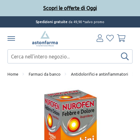
Scopri le offerte di Oggi
Spedizioni gratuite
da 49,90 *salvo promo
Home
Farmaci da banco
Antidolorifici e antinfiammatori