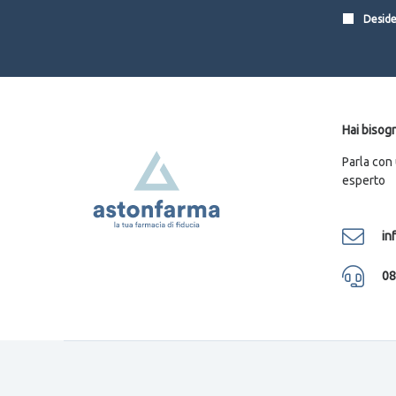
Desider
Hai bisogn
Parla con
esperto
in
08