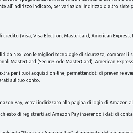
e all'indirizzo indicato, per variazioni indirizzo o altro siete 
 di credito (Visa, Visa Electron, Mastercard, American Express, 
iti da Nexi con le migliori tecnologie di sicurezza, compresi i 
azionali MasterCard (SecureCode MasterCard), American Express 
ra per i tuoi acquisti on-line, permettendoti di prevenire eventua
erati sul tuo conto.
azon Pay, verrai indirizzato alla pagina di login di Amazon al
 richiesto di registrarti ad Amazon Pay inserendo i dati di con
re il pulsante "Paga con Amazon Pay" al momento del pagamento 