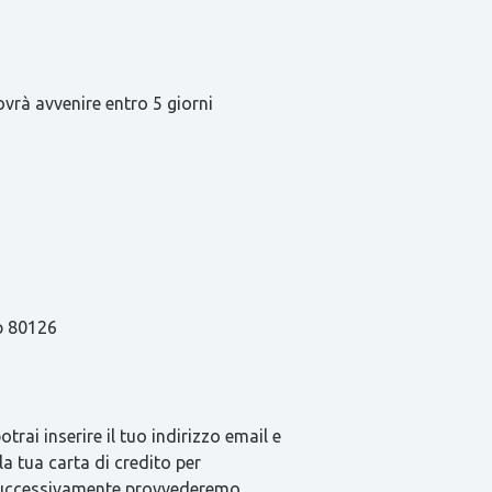
ovrà avvenire entro 5 giorni
ap 80126
rai inserire il tuo indirizzo email e
la tua carta di credito per
e successivamente provvederemo