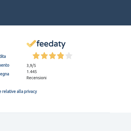
dita
mento
3,9
/5
1.445
segna
Recensioni
relative alla privacy