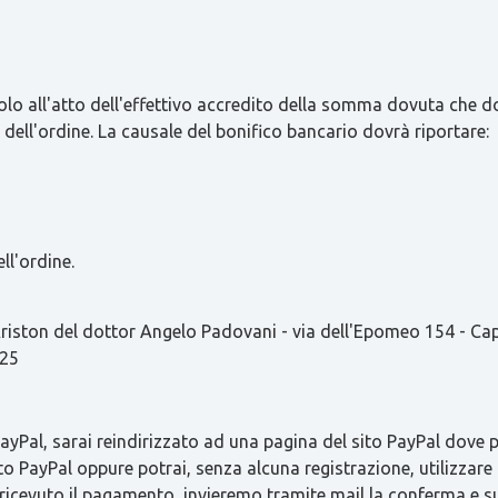
olo all'atto dell'effettivo accredito della somma dovuta che d
 dell'ordine. La causale del bonifico bancario dovrà riportare:
ll'ordine.
ston del dottor Angelo Padovani - via dell'Epomeo 154 - C
825
Pal, sarai reindirizzato ad una pagina del sito PayPal dove pot
to PayPal oppure potrai, senza alcuna registrazione, utilizzare 
 ricevuto il pagamento, invieremo tramite mail la conferma 