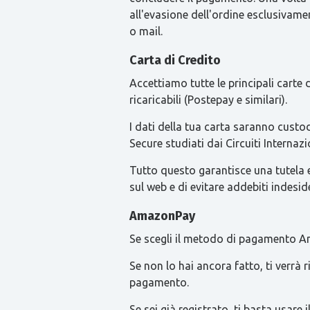
all'evasione dell'ordine esclusivament
o mail.
Carta di Credito
Accettiamo tutte le principali carte
ricaricabili (Postepay e similari).
I dati della tua carta saranno custod
Secure studiati dai Circuiti Intern
Tutto questo garantisce una tutela ext
sul web e di evitare addebiti indesid
AmazonPay
Se scegli il metodo di pagamento Am
Se non lo hai ancora fatto, ti verrà
pagamento.
Se sei già registrato, ti basta usa