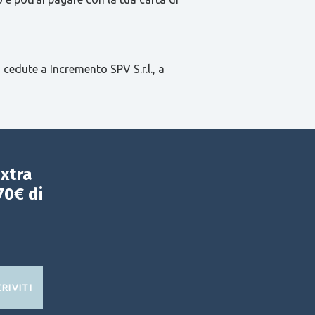
 cedute a Incremento SPV S.r.l., a
extra
70€ di
CRIVITI