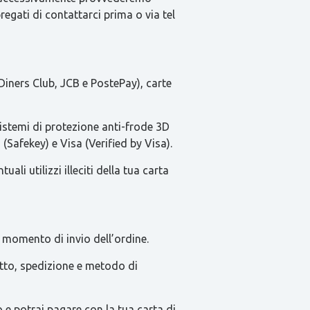
pregati di contattarci prima o via tel
Diners Club, JCB e PostePay), carte
sistemi di protezione anti-frode 3D
(Safekey) e Visa (Verified by Visa).
li utilizzi illeciti della tua carta
 momento di invio dell’ordine.
tatto, spedizione e metodo di
e potrai pagare con la tua carta di