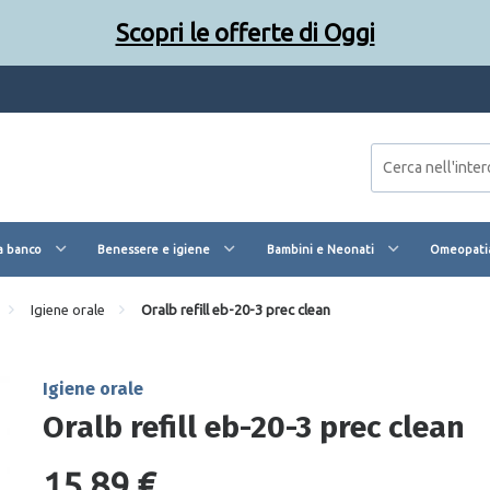
Scopri le offerte di Oggi
a banco
Benessere e igiene
Bambini e Neonati
Omeopatia
Igiene orale
Oralb refill eb-20-3 prec clean
Igiene orale
Oralb refill eb-20-3 prec clean
15,89 €