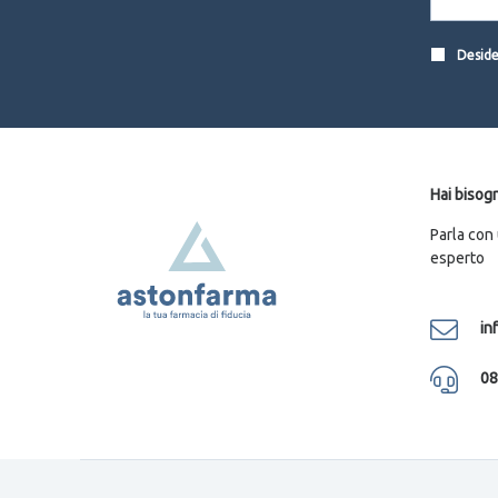
Desider
Hai bisogn
Parla con
esperto
in
08