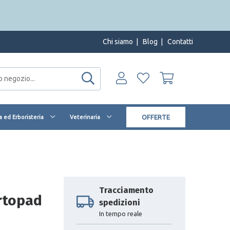
Chi siamo
|
Blog
|
Contatti
OFFERTE
 ed Erboristeria
Veterinaria
Tracciamento
ortopad
spedizioni
In tempo reale