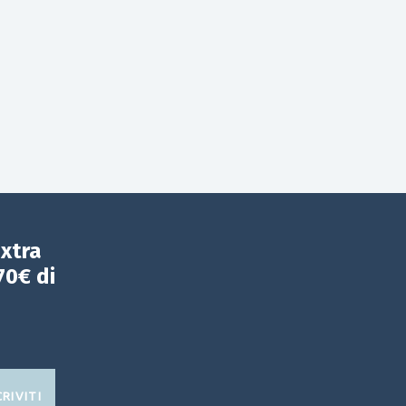
extra
70€ di
CRIVITI