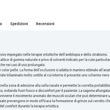
to
Spedizioni
Recensioni
vo impiegato nelle terapie ortottiche dell'ambliopia e dello strabismo.
lattice di gomma naturale e privo di solventi indicato per la cute particola
che nei casi di uso prolungato.
color pelle. La forma dell'occlusore si adatta in maniera ottimale all'ana
le trilaminato molto sottile al cui interno è presente uno schermo nero 
nella zona di adesione alla sella nasale e permette la corretta portabilit
ato, evitando fuori fuoco e discomfort per il paziente. La sagoma allungata 
previene il movimento anomalo dei muscoli oculari che può determinare u
 nasale prevengono in modo efficace la formazione di grinze sul cerotto 
el comfort durante la terapia ortottica.