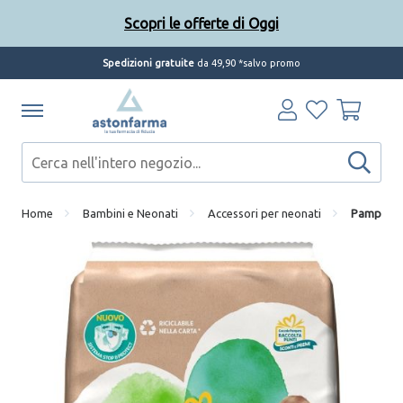
Scopri le offerte di Oggi
Spedizioni gratuite
da 49,90 *salvo promo
Home
Bambini e Neonati
Accessori per neonati
Pampers p