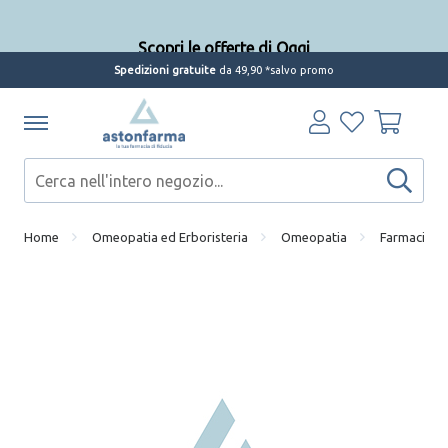
Scopri le offerte di Oggi
Spedizioni gratuite
da 49,90 *salvo promo
Home
Omeopatia ed Erboristeria
Omeopatia
Farmaci om